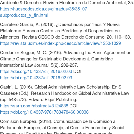
Ambiente & Derecho: Revista Electrónica de Derecho Ambiental, 35.
https://huespedes.cica.es/gimadus/35/35_07-
subproductos_y_fin.html
Carretero García, A. (2016). ¿Desechados por “feos”? Nueva
Plataforma Europea Contra las Pérdidas y el Desperdicios de
Alimentos. Revista CESCO de Derecho de Consumo, 20, 110-133.
https://revista.uclm.es/index.php/cesco/article/view/1250/1029
Cordonier Segger, M. C. (2016). Advancing the Paris Agreement on
Climate Change for Sustainable Development. Cambridge
International Law Journal, 5(2), 202-237.
https://doi.org/10.4337/cilj.2016.02.03
DOI:
https://doi.org/10.4337/cilj.2016.02.03
Casini, L. (2016). Global Administrative Law Scholarship. En S.
Cassese (Ed.), Research Handbook on Global Administrative Law
(pp. 548-572). Edward Elgar Publishing.
https://ssrn.com/abstract=3124838
DOI:
https://doi.org/10.4337/9781783478460.00038
Comisión Europea. (2018). Comunicación de la Comisión al
Parlamento Europeo, al Consejo, al Comité Económico y Social
Europeo y al Comité de las Regiones. Sobre un marco de