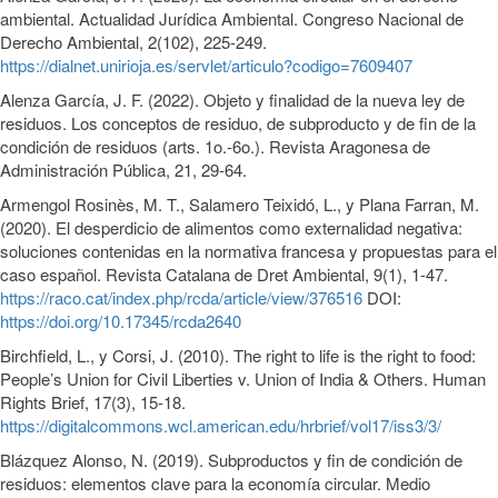
ambiental. Actualidad Jurídica Ambiental. Congreso Nacional de
Derecho Ambiental, 2(102), 225-249.
https://dialnet.unirioja.es/servlet/articulo?codigo=7609407
Alenza García, J. F. (2022). Objeto y finalidad de la nueva ley de
residuos. Los conceptos de residuo, de subproducto y de fin de la
condición de residuos (arts. 1o.-6o.). Revista Aragonesa de
Administración Pública, 21, 29-64.
Armengol Rosinès, M. T., Salamero Teixidó, L., y Plana Farran, M.
(2020). El desperdicio de alimentos como externalidad negativa:
soluciones contenidas en la normativa francesa y propuestas para el
caso español. Revista Catalana de Dret Ambiental, 9(1), 1-47.
https://raco.cat/index.php/rcda/article/view/376516
DOI:
https://doi.org/10.17345/rcda2640
Birchfield, L., y Corsi, J. (2010). The right to life is the right to food:
People’s Union for Civil Liberties v. Union of India & Others. Human
Rights Brief, 17(3), 15-18.
https://digitalcommons.wcl.american.edu/hrbrief/vol17/iss3/3/
Blázquez Alonso, N. (2019). Subproductos y fin de condición de
residuos: elementos clave para la economía circular. Medio