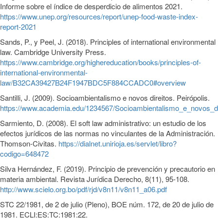
Informe sobre el índice de desperdicio de alimentos 2021.
https://www.unep.org/resources/report/unep-food-waste-index-
report-2021
Sands, P., y Peel, J. (2018). Principles of international environmental
law. Cambridge University Press.
https://www.cambridge.org/highereducation/books/principles-of-
international-environmental-
law/B32CA39427B24F1947BDC5F884CCADC0#overview
Santilli, J. (2009). Socioambientalismo e novos direitos. Peirópolis.
https://www.academia.edu/1234567/Socioambientalismo_e_novos_di
Sarmiento, D. (2008). El soft law administrativo: un estudio de los
efectos jurídicos de las normas no vinculantes de la Administración.
Thomson-Civitas.
https://dialnet.unirioja.es/servlet/libro?
codigo=648472
Silva Hernández, F. (2019). Principio de prevención y precautorio en
materia ambiental. Revista Jurídica Derecho, 8(11), 95-108.
http://www.scielo.org.bo/pdf/rjd/v8n11/v8n11_a06.pdf
STC 22/1981, de 2 de julio (Pleno), BOE núm. 172, de 20 de julio de
1981. ECLI:ES:TC:1981:22.