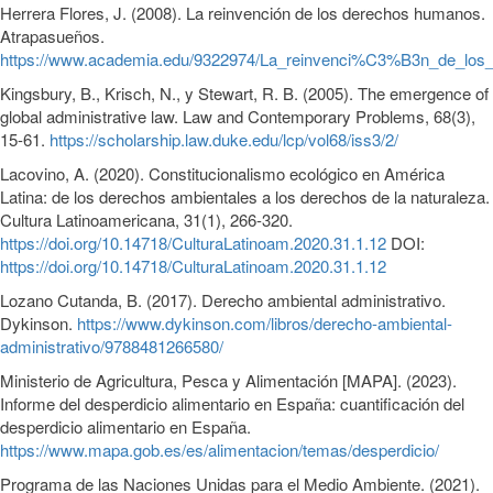
Herrera Flores, J. (2008). La reinvención de los derechos humanos.
Atrapasueños.
https://www.academia.edu/9322974/La_reinvenci%C3%B3n_de_l
Kingsbury, B., Krisch, N., y Stewart, R. B. (2005). The emergence of
global administrative law. Law and Contemporary Problems, 68(3),
15-61.
https://scholarship.law.duke.edu/lcp/vol68/iss3/2/
Lacovino, A. (2020). Constitucionalismo ecológico en América
Latina: de los derechos ambientales a los derechos de la naturaleza.
Cultura Latinoamericana, 31(1), 266-320.
https://doi.org/10.14718/CulturaLatinoam.2020.31.1.12
DOI:
https://doi.org/10.14718/CulturaLatinoam.2020.31.1.12
Lozano Cutanda, B. (2017). Derecho ambiental administrativo.
Dykinson.
https://www.dykinson.com/libros/derecho-ambiental-
administrativo/9788481266580/
Ministerio de Agricultura, Pesca y Alimentación [MAPA]. (2023).
Informe del desperdicio alimentario en España: cuantificación del
desperdicio alimentario en España.
https://www.mapa.gob.es/es/alimentacion/temas/desperdicio/
Programa de las Naciones Unidas para el Medio Ambiente. (2021).