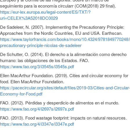
seguimiento para la economía circularr (COM(2018) 29 final).
https://eur-lex.europa.eu/legal-content/ES/TXT/?
uri=CELEX%3A52018DC0029
De Sadeleer, N. (2007). Implementing the Precautionary Principle:
Approaches from the Nordic Countries, EU and USA. Earthscan.
https://www.taylorfrancis.com/books/mono/10.4324/9781849770248/
precautionary-principle-nicolas-de-sadeleer
De Schutter, O. (2014). El derecho a la alimentación como derecho
humano: las obligaciones de los Estados. FAO.
https://www.fao.org/3/i3545s/i3545s.pdf
Ellen MacArthur Foundation. (2019). Cities and circular economy for
food. Ellen MacArthur Foundation.
https://pacecircular.org/sites/default/files/2019-03/Cities-and-Circular-
Economy-for-Food.pdf
FAO. (2012). Pérdidas y desperdicio de alimentos en el mundo.
https://www.fao.org/4/i2697s/i2697s.pdf
FAO. (2013). Food wastage footprint: impacts on natural resources.
https://www.fao.org/4/i3347e/i3347e.pdf