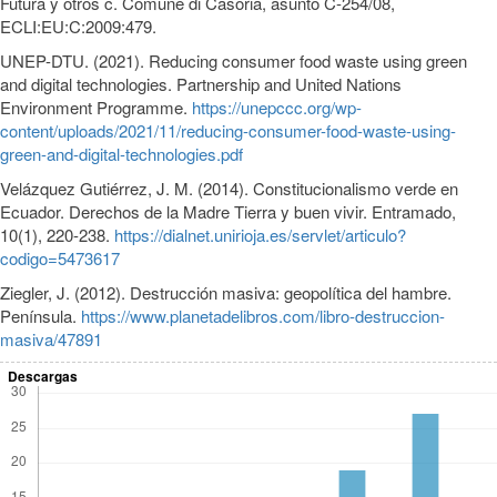
Futura y otros c. Comune di Casoria, asunto C-254/08,
ECLI:EU:C:2009:479.
UNEP-DTU. (2021). Reducing consumer food waste using green
and digital technologies. Partnership and United Nations
Environment Programme.
https://unepccc.org/wp-
content/uploads/2021/11/reducing-consumer-food-waste-using-
green-and-digital-technologies.pdf
Velázquez Gutiérrez, J. M. (2014). Constitucionalismo verde en
Ecuador. Derechos de la Madre Tierra y buen vivir. Entramado,
10(1), 220-238.
https://dialnet.unirioja.es/servlet/articulo?
codigo=5473617
Ziegler, J. (2012). Destrucción masiva: geopolítica del hambre.
Península.
https://www.planetadelibros.com/libro-destruccion-
masiva/47891
Descargas