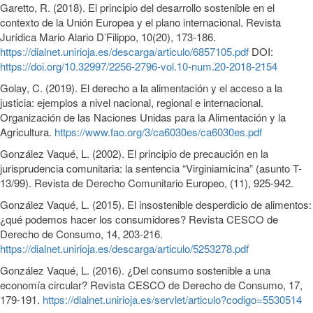
Garetto, R. (2018). El principio del desarrollo sostenible en el
contexto de la Unión Europea y el plano internacional. Revista
Jurídica Mario Alario D’Filippo, 10(20), 173-186.
https://dialnet.unirioja.es/descarga/articulo/6857105.pdf
DOI:
https://doi.org/10.32997/2256-2796-vol.10-num.20-2018-2154
Golay, C. (2019). El derecho a la alimentación y el acceso a la
justicia: ejemplos a nivel nacional, regional e internacional.
Organización de las Naciones Unidas para la Alimentación y la
Agricultura.
https://www.fao.org/3/ca6030es/ca6030es.pdf
González Vaqué, L. (2002). El principio de precaución en la
jurisprudencia comunitaria: la sentencia “Virginiamicina” (asunto T-
13/99). Revista de Derecho Comunitario Europeo, (11), 925-942.
González Vaqué, L. (2015). El insostenible desperdicio de alimentos:
¿qué podemos hacer los consumidores? Revista CESCO de
Derecho de Consumo, 14, 203-216.
https://dialnet.unirioja.es/descarga/articulo/5253278.pdf
González Vaqué, L. (2016). ¿Del consumo sostenible a una
economía circular? Revista CESCO de Derecho de Consumo, 17,
179-191.
https://dialnet.unirioja.es/servlet/articulo?codigo=5530514