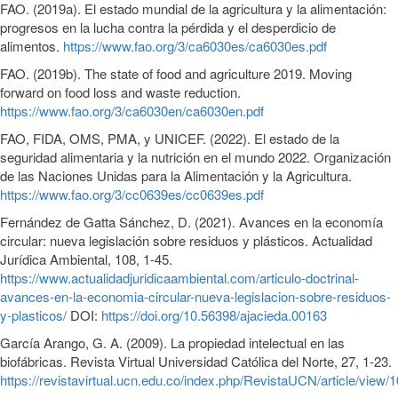
FAO. (2019a). El estado mundial de la agricultura y la alimentación:
progresos en la lucha contra la pérdida y el desperdicio de
alimentos.
https://www.fao.org/3/ca6030es/ca6030es.pdf
FAO. (2019b). The state of food and agriculture 2019. Moving
forward on food loss and waste reduction.
https://www.fao.org/3/ca6030en/ca6030en.pdf
FAO, FIDA, OMS, PMA, y UNICEF. (2022). El estado de la
seguridad alimentaria y la nutrición en el mundo 2022. Organización
de las Naciones Unidas para la Alimentación y la Agricultura.
https://www.fao.org/3/cc0639es/cc0639es.pdf
Fernández de Gatta Sánchez, D. (2021). Avances en la economía
circular: nueva legislación sobre residuos y plásticos. Actualidad
Jurídica Ambiental, 108, 1-45.
https://www.actualidadjuridicaambiental.com/articulo-doctrinal-
avances-en-la-economia-circular-nueva-legislacion-sobre-residuos-
y-plasticos/
DOI:
https://doi.org/10.56398/ajacieda.00163
García Arango, G. A. (2009). La propiedad intelectual en las
biofábricas. Revista Virtual Universidad Católica del Norte, 27, 1-23.
https://revistavirtual.ucn.edu.co/index.php/RevistaUCN/article/view/