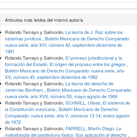
Detalles
Artículos más leídos del mismo autor/a
del
Rolando Tamayo y Salmorán,
La teoría de J. Raz sobre los
artículo
sistemas jurídicos
,
Boletín Mexicano de Derecho Comparado:
nueva serie, año XIV, número 42, septiembre-diciembre de
1981
Rolando Tamayo y Salmorán,
El proceso jurisdiccional y la
formación del Estado. El origen del proceso entre los griegos
,
Boletín Mexicano de Derecho Comparado: nueva serie, año
XV, número 45, septiembre-diciembre de 1982
Rolando Tamayo y Salmorán,
La teoría del derecho de
Jeremías Bentham
,
Boletín Mexicano de Derecho Comparado:
nueva serie, año XVII, número 50, mayo-agosto de 1984
Rolando Tamayo y Salmorán,
SCHMILL, Ulises, El sistema de
la Constitución mexicana
,
Boletín Mexicano de Derecho
Comparado: nueva serie, año V, números 13-14, enero-agosto
de 1972
Rolando Tamayo y Salmorán,
FARRELL, Martín Diego, La
metodología del positivismo lógico. Sus aplicación al derecho
,