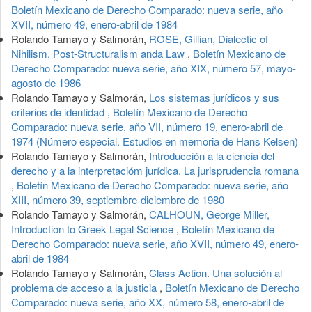
Boletín Mexicano de Derecho Comparado: nueva serie, año
XVII, número 49, enero-abril de 1984
Rolando Tamayo y Salmorán,
ROSE, Gillian, Dialectic of
Nihilism, Post-Structuralism anda Law
,
Boletín Mexicano de
Derecho Comparado: nueva serie, año XIX, número 57, mayo-
agosto de 1986
Rolando Tamayo y Salmorán,
Los sistemas jurídicos y sus
criterios de identidad
,
Boletín Mexicano de Derecho
Comparado: nueva serie, año VII, número 19, enero-abril de
1974 (Número especial. Estudios en memoria de Hans Kelsen)
Rolando Tamayo y Salmorán,
Introducción a la ciencia del
derecho y a la interpretacióm jurídica. La jurisprudencia romana
,
Boletín Mexicano de Derecho Comparado: nueva serie, año
XIII, número 39, septiembre-diciembre de 1980
Rolando Tamayo y Salmorán,
CALHOUN, George Miller,
Introduction to Greek Legal Science
,
Boletín Mexicano de
Derecho Comparado: nueva serie, año XVII, número 49, enero-
abril de 1984
Rolando Tamayo y Salmorán,
Class Action. Una solución al
problema de acceso a la justicia
,
Boletín Mexicano de Derecho
Comparado: nueva serie, año XX, número 58, enero-abril de