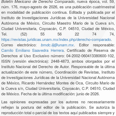
Boletín Mexicano de Derecho Comparado
, nueva época, vol. 59,
núm. 176, mayo-agosto de 2026, es una publicación cuatrimestral
en modalidad de publicación continua. Editada y publicada por el
Instituto de Investigaciones Jurídicas de la Universidad Nacional
Autónoma de México, Circuito Maestro Mario de la Cueva s/n,
Ciudad Universitaria, Coyoacán, C.P. 04510, Ciudad de México,
Tel. (52) 55 56 22 74 74,
https://revistas.juridicas.unam.mx/index.php/derecho-comparado
.
Correo electrónico:
bmdc.iij@unam.mx
. Editor responsable:
Camilo Emiliano Saavedra Herrera
. Certificado de Reserva de
Derechos al Uso Exclusivo número: 04-2002-060413380600-102,
ISSN (versión electrónica): 2448-4873, ambos otorgados por el
Instituto Nacional del Derecho de Autor. Responsable de la última
actualización de este número, Coordinación de Revistas, Instituto
de Investigaciones Jurídicas de la Universidad Nacional Autónoma
de México, Ricardo Hernández Montes de Oca, Circuito Mario de
la Cueva s/n, Ciudad Universitaria, Coyoacán, C.P. 04510, Ciudad
de México. Fecha de la última modificación: junio de 2026.
Las opiniones expresadas por los autores no necesariamente
reflejan la postura del editor de la publicación. Se autoriza la
reproducción total o parcial de los textos aquí publicados siempre y