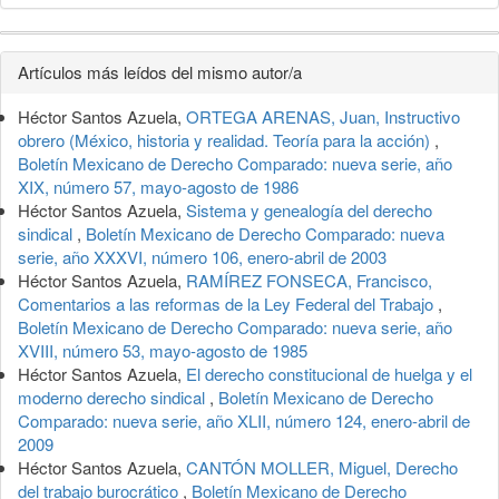
Detalles
Artículos más leídos del mismo autor/a
del
Héctor Santos Azuela,
ORTEGA ARENAS, Juan, Instructivo
artículo
obrero (México, historia y realidad. Teoría para la acción)
,
Boletín Mexicano de Derecho Comparado: nueva serie, año
XIX, número 57, mayo-agosto de 1986
Héctor Santos Azuela,
Sistema y genealogía del derecho
sindical
,
Boletín Mexicano de Derecho Comparado: nueva
serie, año XXXVI, número 106, enero-abril de 2003
Héctor Santos Azuela,
RAMÍREZ FONSECA, Francisco,
Comentarios a las reformas de la Ley Federal del Trabajo
,
Boletín Mexicano de Derecho Comparado: nueva serie, año
XVIII, número 53, mayo-agosto de 1985
Héctor Santos Azuela,
El derecho constitucional de huelga y el
moderno derecho sindical
,
Boletín Mexicano de Derecho
Comparado: nueva serie, año XLII, número 124, enero-abril de
2009
Héctor Santos Azuela,
CANTÓN MOLLER, Miguel, Derecho
del trabajo burocrático
,
Boletín Mexicano de Derecho