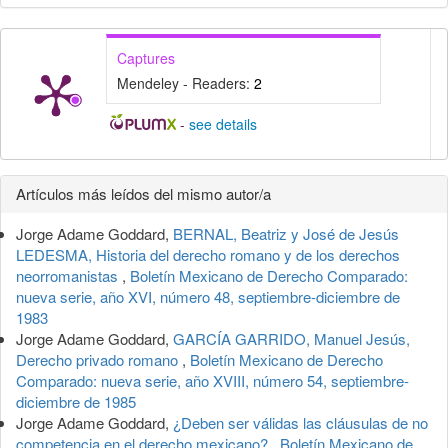
Captures
Mendeley - Readers:
2
-
see details
Detalles
Artículos más leídos del mismo autor/a
del
Jorge Adame Goddard,
BERNAL, Beatriz y José de Jesús
artículo
LEDESMA, Historia del derecho romano y de los derechos
neorromanistas
,
Boletín Mexicano de Derecho Comparado:
nueva serie, año XVI, número 48, septiembre-diciembre de
1983
Jorge Adame Goddard,
GARCÍA GARRIDO, Manuel Jesús,
Derecho privado romano
,
Boletín Mexicano de Derecho
Comparado: nueva serie, año XVIII, número 54, septiembre-
diciembre de 1985
Jorge Adame Goddard,
¿Deben ser válidas las cláusulas de no
competencia en el derecho mexicano?
,
Boletín Mexicano de