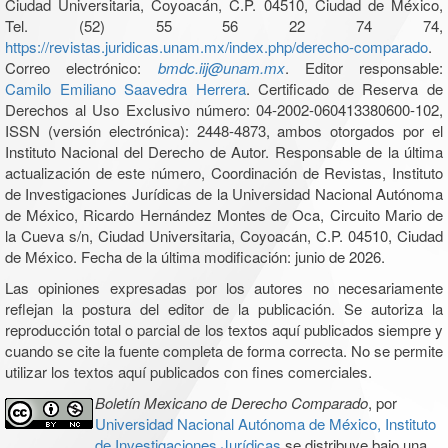
Ciudad Universitaria, Coyoacán, C.P. 04510, Ciudad de México,
Tel. (52) 55 56 22 74 74,
https://revistas.juridicas.unam.mx/index.php/derecho-comparado
.
Correo electrónico:
bmdc.iij@unam.mx
. Editor responsable:
Camilo Emiliano Saavedra Herrera
. Certificado de Reserva de
Derechos al Uso Exclusivo número: 04-2002-060413380600-102,
ISSN (versión electrónica): 2448-4873, ambos otorgados por el
Instituto Nacional del Derecho de Autor. Responsable de la última
actualización de este número, Coordinación de Revistas, Instituto
de Investigaciones Jurídicas de la Universidad Nacional Autónoma
de México, Ricardo Hernández Montes de Oca, Circuito Mario de
la Cueva s/n, Ciudad Universitaria, Coyoacán, C.P. 04510, Ciudad
de México. Fecha de la última modificación: junio de 2026.
Las opiniones expresadas por los autores no necesariamente
reflejan la postura del editor de la publicación. Se autoriza la
reproducción total o parcial de los textos aquí publicados siempre y
cuando se cite la fuente completa de forma correcta. No se permite
utilizar los textos aquí publicados con fines comerciales.
Boletín Mexicano de Derecho Comparado
, por
Universidad Nacional Autónoma de México, Instituto
de Investigaciones Jurídicas
se distribuye bajo una