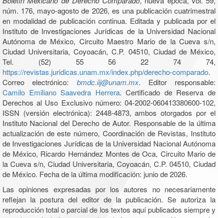
Boletín Mexicano de Derecho Comparado
, nueva época, vol. 59,
núm. 176, mayo-agosto de 2026, es una publicación cuatrimestral
en modalidad de publicación continua. Editada y publicada por el
Instituto de Investigaciones Jurídicas de la Universidad Nacional
Autónoma de México, Circuito Maestro Mario de la Cueva s/n,
Ciudad Universitaria, Coyoacán, C.P. 04510, Ciudad de México,
Tel. (52) 55 56 22 74 74,
https://revistas.juridicas.unam.mx/index.php/derecho-comparado
.
Correo electrónico:
bmdc.iij@unam.mx
. Editor responsable:
Camilo Emiliano Saavedra Herrera
. Certificado de Reserva de
Derechos al Uso Exclusivo número: 04-2002-060413380600-102,
ISSN (versión electrónica): 2448-4873, ambos otorgados por el
Instituto Nacional del Derecho de Autor. Responsable de la última
actualización de este número, Coordinación de Revistas, Instituto
de Investigaciones Jurídicas de la Universidad Nacional Autónoma
de México, Ricardo Hernández Montes de Oca, Circuito Mario de
la Cueva s/n, Ciudad Universitaria, Coyoacán, C.P. 04510, Ciudad
de México. Fecha de la última modificación: junio de 2026.
Las opiniones expresadas por los autores no necesariamente
reflejan la postura del editor de la publicación. Se autoriza la
reproducción total o parcial de los textos aquí publicados siempre y