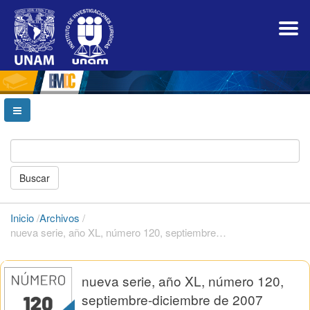
Navegación
principal
Contenido
principal
Barra
lateral
Buscar
Inicio
/
Archivos
/
nueva serie, año XL, número 120, septiembre-diciembre de 2007
nueva serie, año XL, número 120,
septiembre-diciembre de 2007