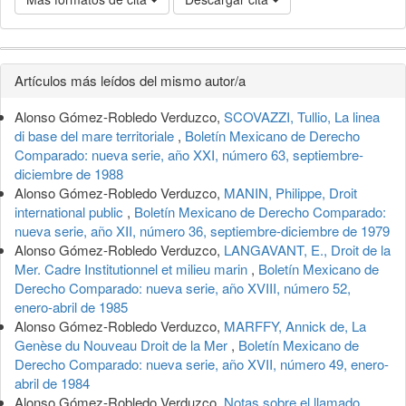
Detalles
Artículos más leídos del mismo autor/a
del
Alonso Gómez-Robledo Verduzco,
SCOVAZZI, Tullio, La linea
artículo
di base del mare territoriale
,
Boletín Mexicano de Derecho
Comparado: nueva serie, año XXI, número 63, septiembre-
diciembre de 1988
Alonso Gómez-Robledo Verduzco,
MANIN, Philippe, Droit
international public
,
Boletín Mexicano de Derecho Comparado:
nueva serie, año XII, número 36, septiembre-diciembre de 1979
Alonso Gómez-Robledo Verduzco,
LANGAVANT, E., Droit de la
Mer. Cadre Institutionnel et milieu marin
,
Boletín Mexicano de
Derecho Comparado: nueva serie, año XVIII, número 52,
enero-abril de 1985
Alonso Gómez-Robledo Verduzco,
MARFFY, Annick de, La
Genèse du Nouveau Droit de la Mer
,
Boletín Mexicano de
Derecho Comparado: nueva serie, año XVII, número 49, enero-
abril de 1984
Alonso Gómez-Robledo Verduzco,
Notas sobre el llamado