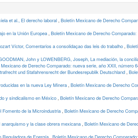
a et al., El derecho laboral
,
Boletín Mexicano de Derecho Comparad
bajo en la Unión Europea
,
Boletín Mexicano de Derecho Comparado: n
t Víctor, Comentarios a consolidaçao das leis do trabalho
,
Bolet
GOODMAN, John y LOWENBERG, Joseph, La mediación, la conciliación
n Mexicano de Derecho Comparado: nueva serie, año XXII, número 64
afrecht und Stafahrensrecht der Bundesrepublik Deutschland
,
Bole
troducidas en la nueva Ley Minera
,
Boletín Mexicano de Derecho Co
ado y sindicalismo en México
,
Boletín Mexicano de Derecho Comparad
l Fomento de la Microindustria
,
Boletín Mexicano de Derecho Compa
 anarquismo y la clase obrera mexicana
,
Boletín Mexicano de Derec
n Reguladora de Energía
,
Boletín Mexicano de Derecho Comparado: 