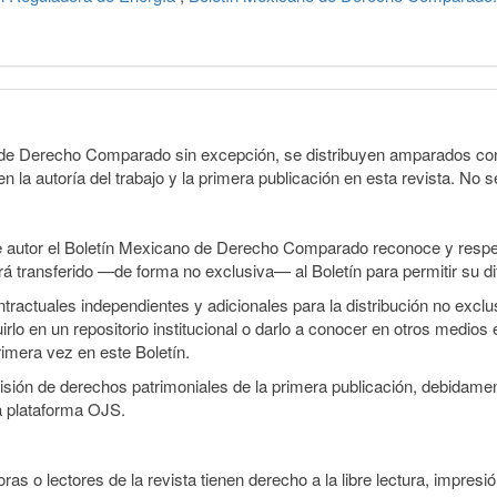
o de Derecho Comparado sin excepción, se distribuyen amparados con 
n la autoría del trabajo y la primera publicación en esta revista. No se
e autor el Boletín Mexicano de Derecho Comparado reconoce y respet
erá transferido —de forma no exclusiva— al Boletín para permitir su di
ractuales independientes y adicionales para la distribución no exclusi
o en un repositorio institucional o darlo a conocer en otros medios 
rimera vez en este Boletín.
smisión de derechos patrimoniales de la primera publicación, debidamen
a plataforma OJS.
ras o lectores de la revista tienen derecho a la libre lectura, impresió