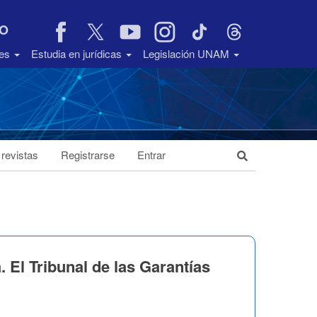
VO
des
Estudia en jurídicas
Legislación UNAM
 revistas
Registrarse
Entrar
l Tribunal de las Garantías