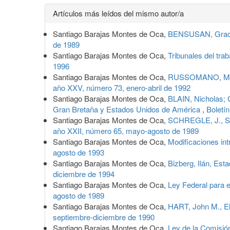
Detalles
Artículos más leídos del mismo autor/a
del
Santiago Barajas Montes de Oca,
BENSUSAN, Graciel
artículo
de 1989
Santiago Barajas Montes de Oca,
Tribunales del tra
1996
Santiago Barajas Montes de Oca,
RUSSOMANO, Mozar
año XXV, número 73, enero-abril de 1992
Santiago Barajas Montes de Oca,
BLAIN, Nicholas; 
Gran Bretaña y Estados Unidos de América
,
Boletí
Santiago Barajas Montes de Oca,
SCHREGLE, J., Str
año XXII, número 65, mayo-agosto de 1989
Santiago Barajas Montes de Oca,
Modificaciones in
agosto de 1993
Santiago Barajas Montes de Oca,
Bizberg, Ilán, Est
diciembre de 1994
Santiago Barajas Montes de Oca,
Ley Federal para e
agosto de 1989
Santiago Barajas Montes de Oca,
HART, John M., El
septiembre-diciembre de 1990
Santiago Barajas Montes de Oca,
Ley de la Comisió