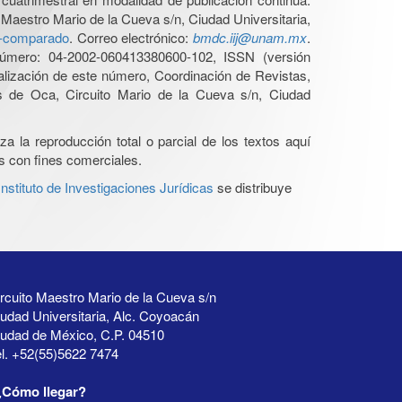
 Maestro Mario de la Cueva s/n, Ciudad Universitaria,
ho-comparado
. Correo electrónico:
bmdc.iij@unam.mx
.
úmero: 04-2002-060413380600-102, ISSN (versión
ualización de este número, Coordinación de Revistas,
s de Oca, Circuito Mario de la Cueva s/n, Ciudad
a la reproducción total o parcial de los textos aquí
os con fines comerciales.
stituto de Investigaciones Jurídicas
se distribuye
rcuito Maestro Mario de la Cueva s/n
udad Universitaria, Alc. Coyoacán
iudad de México, C.P. 04510
l. +52(55)5622 7474
¿Cómo llegar?