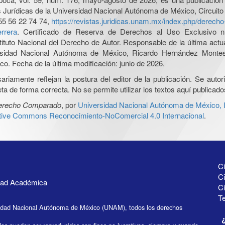
nes Jurídicas de la Universidad Nacional Autónoma de México, Circuito
55 56 22 74 74,
https://revistas.juridicas.unam.mx/index.php/derec
rrera
. Certificado de Reserva de Derechos al Uso Exclusivo n
tituto Nacional del Derecho de Autor. Responsable de la última act
iversidad Nacional Autónoma de México, Ricardo Hernández Monte
o. Fecha de la última modificación: junio de 2026.
iamente reflejan la postura del editor de la publicación. Se autoriz
a de forma correcta. No se permite utilizar los textos aquí publicad
Derecho Comparado
, por
Universidad Nacional Autónoma de México, In
ative Commons Reconocimiento-NoComercial 4.0 Internacional
.
Ci
Ci
idad Académica
C
Te
idad Nacional Autónoma de México (UNAM), todos los derechos