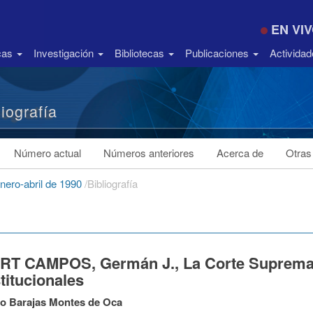
EN VI
icas
Investigación
Bibliotecas
Publicaciones
Activida
liografía
Número actual
Números anteriores
Acerca de
Otras
enero-abril de 1990
/
Bibliografía
RT CAMPOS, Germán J., La Corte Suprema. E
titucionales
go Barajas Montes de Oca