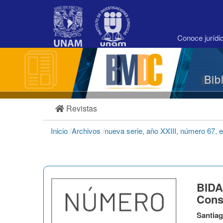
Navegación
principal
Contenido
principal
Conoce juríd
Barra
lateral
Bib
Revistas
Inicio
/
Archivos
/
nueva serie, año XXIII, número 67, 
BIDA
Cons
Santia