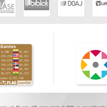
poca, vol. 59, núm. 176, mayo-agosto de 2026, es una publicación 