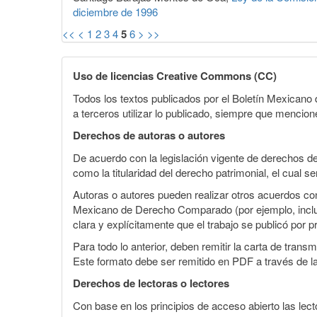
diciembre de 1996
<<
<
1
2
3
4
5
6
>
>>
Uso de licencias Creative Commons (CC)
Todos los textos publicados por el Boletín Mexican
a terceros utilizar lo publicado, siempre que mencione
Derechos de autoras o autores
De acuerdo con la legislación vigente de derechos d
como la titularidad del derecho patrimonial, el cual s
Autoras o autores pueden realizar otros acuerdos cont
Mexicano de Derecho Comparado (por ejemplo, incluirl
clara y explícitamente que el trabajo se publicó por p
Para todo lo anterior, deben remitir la carta de tran
Este formato debe ser remitido en PDF a través de l
Derechos de lectoras o lectores
Con base en los principios de acceso abierto las lecto