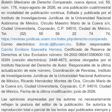
Boletín Mexicano de Derecho Comparado
, nueva época, vol. 59,
núm. 176, mayo-agosto de 2026, es una publicación cuatrimestral
en modalidad de publicación continua. Editada y publicada por el
Instituto de Investigaciones Jurídicas de la Universidad Nacional
Autónoma de México, Circuito Maestro Mario de la Cueva s/n,
Ciudad Universitaria, Coyoacán, C.P. 04510, Ciudad de México,
Tel. (52) 55 56 22 74 74,
https://revistas.juridicas.unam.mx/index.php/derecho-comparado
.
Correo electrónico:
bmdc.iij@unam.mx
. Editor responsable:
Camilo Emiliano Saavedra Herrera
. Certificado de Reserva de
Derechos al Uso Exclusivo número: 04-2002-060413380600-102,
ISSN (versión electrónica): 2448-4873, ambos otorgados por el
Instituto Nacional del Derecho de Autor. Responsable de la última
actualización de este número, Coordinación de Revistas, Instituto
de Investigaciones Jurídicas de la Universidad Nacional Autónoma
de México, Ricardo Hernández Montes de Oca, Circuito Mario de
la Cueva s/n, Ciudad Universitaria, Coyoacán, C.P. 04510, Ciudad
de México. Fecha de la última modificación: junio de 2026.
Las opiniones expresadas por los autores no necesariamente
reflejan la postura del editor de la publicación. Se autoriza la
reproducción total o parcial de los textos aquí publicados siempre y