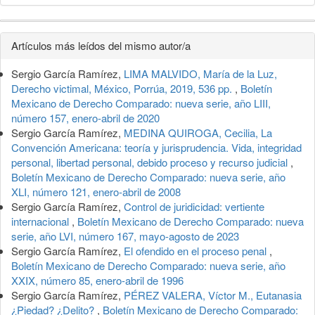
Detalles
Artículos más leídos del mismo autor/a
del
Sergio García Ramírez,
LIMA MALVIDO, María de la Luz,
artículo
Derecho victimal, México, Porrúa, 2019, 536 pp.
,
Boletín
Mexicano de Derecho Comparado: nueva serie, año LIII,
número 157, enero-abril de 2020
Sergio García Ramírez,
MEDINA QUIROGA, Cecilia, La
Convención Americana: teoría y jurisprudencia. Vida, integridad
personal, libertad personal, debido proceso y recurso judicial
,
Boletín Mexicano de Derecho Comparado: nueva serie, año
XLI, número 121, enero-abril de 2008
Sergio García Ramírez,
Control de juridicidad: vertiente
internacional
,
Boletín Mexicano de Derecho Comparado: nueva
serie, año LVI, número 167, mayo-agosto de 2023
Sergio García Ramírez,
El ofendido en el proceso penal
,
Boletín Mexicano de Derecho Comparado: nueva serie, año
XXIX, número 85, enero-abril de 1996
Sergio García Ramírez,
PÉREZ VALERA, Víctor M., Eutanasia
¿Piedad? ¿Delito?
,
Boletín Mexicano de Derecho Comparado: