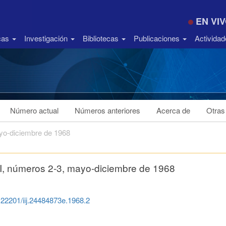
EN VI
icas
Investigación
Bibliotecas
Publicaciones
Activida
Número actual
Números anteriores
Acerca de
Otras
ayo-diciembre de 1968
 I, números 2-3, mayo-diciembre de 1968
0.22201/iij.24484873e.1968.2