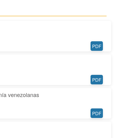
PDF
PDF
anía venezolanas
PDF