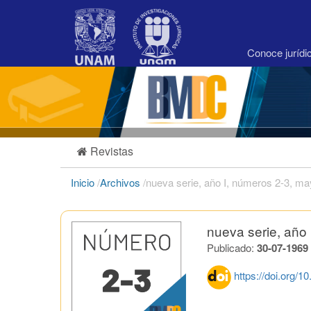
Navegación
principal
Contenido
principal
Conoce juríd
Barra
lateral
Revistas
Inicio
/
Archivos
/
nueva serie, año I, números 2-3, m
nueva serie, año
Publicado:
30-07-1969
https://doi.org/1