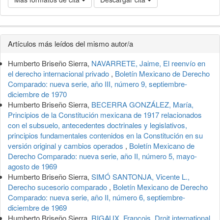
Detalles
Artículos más leídos del mismo autor/a
del
Humberto Briseño Sierra,
NAVARRETE, Jaime, El reenvío en
artículo
el derecho internacional privado
,
Boletín Mexicano de Derecho
Comparado: nueva serie, año III, número 9, septiembre-
diciembre de 1970
Humberto Briseño Sierra,
BECERRA GONZÁLEZ, María,
Principios de la Constitución mexicana de 1917 relacionados
con el subsuelo, antecedentes doctrinales y legislativos,
principios fundamentales contenidos en la Constitución en su
versión original y cambios operados
,
Boletín Mexicano de
Derecho Comparado: nueva serie, año II, número 5, mayo-
agosto de 1969
Humberto Briseño Sierra,
SIMÓ SANTONJA, Vicente L.,
Derecho sucesorio comparado
,
Boletín Mexicano de Derecho
Comparado: nueva serie, año II, número 6, septiembre-
diciembre de 1969
Humberto Briseño Sierra,
RIGAUX, François, Droit international