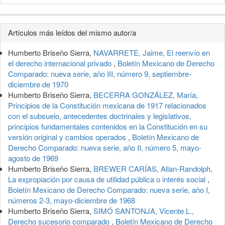
Detalles
Artículos más leídos del mismo autor/a
del
Humberto Briseño Sierra,
NAVARRETE, Jaime, El reenvío en
artículo
el derecho internacional privado
,
Boletín Mexicano de Derecho
Comparado: nueva serie, año III, número 9, septiembre-
diciembre de 1970
Humberto Briseño Sierra,
BECERRA GONZÁLEZ, María,
Principios de la Constitución mexicana de 1917 relacionados
con el subsuelo, antecedentes doctrinales y legislativos,
principios fundamentales contenidos en la Constitución en su
versión original y cambios operados
,
Boletín Mexicano de
Derecho Comparado: nueva serie, año II, número 5, mayo-
agosto de 1969
Humberto Briseño Sierra,
BREWER CARÍAS, Allan-Randolph,
La expropiación por causa de utilidad pública o interés social
,
Boletín Mexicano de Derecho Comparado: nueva serie, año I,
números 2-3, mayo-diciembre de 1968
Humberto Briseño Sierra,
SIMÓ SANTONJA, Vicente L.,
Derecho sucesorio comparado
,
Boletín Mexicano de Derecho