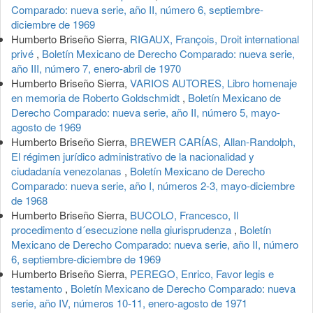
Comparado: nueva serie, año II, número 6, septiembre-
diciembre de 1969
Humberto Briseño Sierra,
RIGAUX, François, Droit international
privé
,
Boletín Mexicano de Derecho Comparado: nueva serie,
año III, número 7, enero-abril de 1970
Humberto Briseño Sierra,
VARIOS AUTORES, Libro homenaje
en memoria de Roberto Goldschmidt
,
Boletín Mexicano de
Derecho Comparado: nueva serie, año II, número 5, mayo-
agosto de 1969
Humberto Briseño Sierra,
BREWER CARÍAS, Allan-Randolph,
El régimen jurídico administrativo de la nacionalidad y
ciudadanía venezolanas
,
Boletín Mexicano de Derecho
Comparado: nueva serie, año I, números 2-3, mayo-diciembre
de 1968
Humberto Briseño Sierra,
BUCOLO, Francesco, Il
procedimento d´esecuzione nella giurisprudenza
,
Boletín
Mexicano de Derecho Comparado: nueva serie, año II, número
6, septiembre-diciembre de 1969
Humberto Briseño Sierra,
PEREGO, Enrico, Favor legis e
testamento
,
Boletín Mexicano de Derecho Comparado: nueva
serie, año IV, números 10-11, enero-agosto de 1971