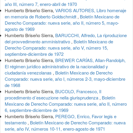
año III, número 7, enero-abril de 1970
Humberto Briseño Sierra,
VARIOS AUTORES, Libro homenaje
en memoria de Roberto Goldschmidt
,
Boletín Mexicano de
Derecho Comparado: nueva serie, año II, número 5, mayo-
agosto de 1969
Humberto Briseño Sierra,
BARUCCHI, Alfredo, La riproduzione
del provvedimento amministrativo
,
Boletín Mexicano de
Derecho Comparado: nueva serie, año V, número 15,
septiembre-diciembre de 1972
Humberto Briseño Sierra,
BREWER CARÍAS, Allan-Randolph,
El régimen jurídico administrativo de la nacionalidad y
ciudadanía venezolanas
,
Boletín Mexicano de Derecho
Comparado: nueva serie, año I, números 2-3, mayo-diciembre
de 1968
Humberto Briseño Sierra,
BUCOLO, Francesco, Il
procedimento d´esecuzione nella giurisprudenza
,
Boletín
Mexicano de Derecho Comparado: nueva serie, año II, número
6, septiembre-diciembre de 1969
Humberto Briseño Sierra,
PEREGO, Enrico, Favor legis e
testamento
,
Boletín Mexicano de Derecho Comparado: nueva
serie, año IV, números 10-11, enero-agosto de 1971