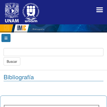
Navegación
principal
Contenido
principal
Barra
lateral
Bibliografía
Buscar
Bibliografía