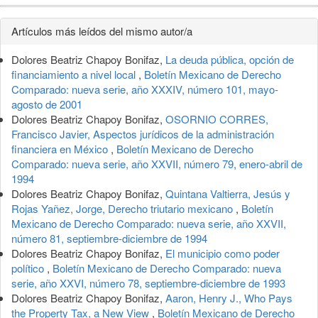
Detalles
Artículos más leídos del mismo autor/a
del
Dolores Beatriz Chapoy Bonifaz,
La deuda pública, opción de
artículo
financiamiento a nivel local
,
Boletín Mexicano de Derecho
Comparado: nueva serie, año XXXIV, número 101, mayo-
agosto de 2001
Dolores Beatriz Chapoy Bonifaz,
OSORNIO CORRES,
Francisco Javier, Aspectos jurídicos de la administración
financiera en México
,
Boletín Mexicano de Derecho
Comparado: nueva serie, año XXVII, número 79, enero-abril de
1994
Dolores Beatriz Chapoy Bonifaz,
Quintana Valtierra, Jesús y
Rojas Yañez, Jorge, Derecho triutario mexicano
,
Boletín
Mexicano de Derecho Comparado: nueva serie, año XXVII,
número 81, septiembre-diciembre de 1994
Dolores Beatriz Chapoy Bonifaz,
El municipio como poder
político
,
Boletín Mexicano de Derecho Comparado: nueva
serie, año XXVI, número 78, septiembre-diciembre de 1993
Dolores Beatriz Chapoy Bonifaz,
Aaron, Henry J., Who Pays
the Property Tax, a New View
,
Boletín Mexicano de Derecho