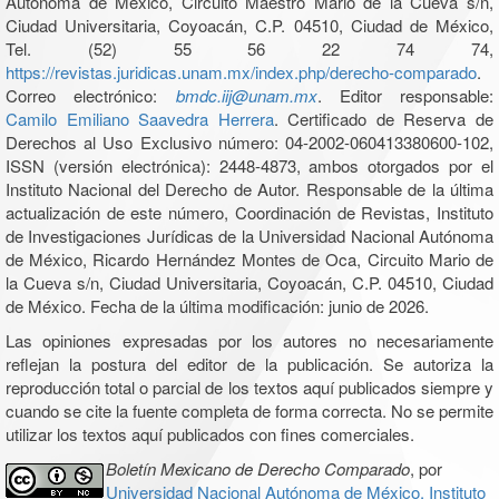
Autónoma de México, Circuito Maestro Mario de la Cueva s/n,
Ciudad Universitaria, Coyoacán, C.P. 04510, Ciudad de México,
Tel. (52) 55 56 22 74 74,
https://revistas.juridicas.unam.mx/index.php/derecho-comparado
.
Correo electrónico:
bmdc.iij@unam.mx
. Editor responsable:
Camilo Emiliano Saavedra Herrera
. Certificado de Reserva de
Derechos al Uso Exclusivo número: 04-2002-060413380600-102,
ISSN (versión electrónica): 2448-4873, ambos otorgados por el
Instituto Nacional del Derecho de Autor. Responsable de la última
actualización de este número, Coordinación de Revistas, Instituto
de Investigaciones Jurídicas de la Universidad Nacional Autónoma
de México, Ricardo Hernández Montes de Oca, Circuito Mario de
la Cueva s/n, Ciudad Universitaria, Coyoacán, C.P. 04510, Ciudad
de México. Fecha de la última modificación: junio de 2026.
Las opiniones expresadas por los autores no necesariamente
reflejan la postura del editor de la publicación. Se autoriza la
reproducción total o parcial de los textos aquí publicados siempre y
cuando se cite la fuente completa de forma correcta. No se permite
utilizar los textos aquí publicados con fines comerciales.
Boletín Mexicano de Derecho Comparado
, por
Universidad Nacional Autónoma de México, Instituto