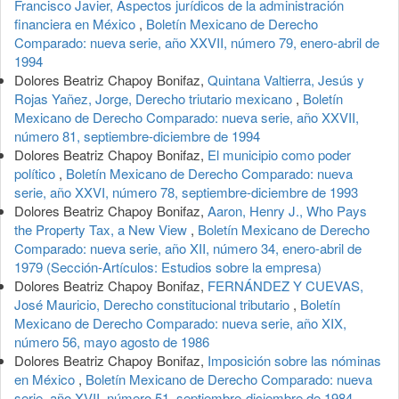
Francisco Javier, Aspectos jurídicos de la administración
financiera en México
,
Boletín Mexicano de Derecho
Comparado: nueva serie, año XXVII, número 79, enero-abril de
1994
Dolores Beatriz Chapoy Bonifaz,
Quintana Valtierra, Jesús y
Rojas Yañez, Jorge, Derecho triutario mexicano
,
Boletín
Mexicano de Derecho Comparado: nueva serie, año XXVII,
número 81, septiembre-diciembre de 1994
Dolores Beatriz Chapoy Bonifaz,
El municipio como poder
político
,
Boletín Mexicano de Derecho Comparado: nueva
serie, año XXVI, número 78, septiembre-diciembre de 1993
Dolores Beatriz Chapoy Bonifaz,
Aaron, Henry J., Who Pays
the Property Tax, a New View
,
Boletín Mexicano de Derecho
Comparado: nueva serie, año XII, número 34, enero-abril de
1979 (Sección-Artículos: Estudios sobre la empresa)
Dolores Beatriz Chapoy Bonifaz,
FERNÁNDEZ Y CUEVAS,
José Mauricio, Derecho constitucional tributario
,
Boletín
Mexicano de Derecho Comparado: nueva serie, año XIX,
número 56, mayo agosto de 1986
Dolores Beatriz Chapoy Bonifaz,
Imposición sobre las nóminas
en México
,
Boletín Mexicano de Derecho Comparado: nueva
serie, año XVII, número 51, septiembre-diciembre de 1984