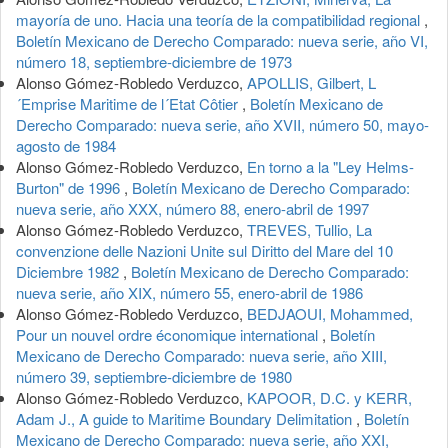
mayoría de uno. Hacia una teoría de la compatibilidad regional
,
Boletín Mexicano de Derecho Comparado: nueva serie, año VI,
número 18, septiembre-diciembre de 1973
Alonso Gómez-Robledo Verduzco,
APOLLIS, Gilbert, L
´Emprise Maritime de l´Etat Côtier
,
Boletín Mexicano de
Derecho Comparado: nueva serie, año XVII, número 50, mayo-
agosto de 1984
Alonso Gómez-Robledo Verduzco,
En torno a la "Ley Helms-
Burton" de 1996
,
Boletín Mexicano de Derecho Comparado:
nueva serie, año XXX, número 88, enero-abril de 1997
Alonso Gómez-Robledo Verduzco,
TREVES, Tullio, La
convenzione delle Nazioni Unite sul Diritto del Mare del 10
Diciembre 1982
,
Boletín Mexicano de Derecho Comparado:
nueva serie, año XIX, número 55, enero-abril de 1986
Alonso Gómez-Robledo Verduzco,
BEDJAOUI, Mohammed,
Pour un nouvel ordre économique international
,
Boletín
Mexicano de Derecho Comparado: nueva serie, año XIII,
número 39, septiembre-diciembre de 1980
Alonso Gómez-Robledo Verduzco,
KAPOOR, D.C. y KERR,
Adam J., A guide to Maritime Boundary Delimitation
,
Boletín
Mexicano de Derecho Comparado: nueva serie, año XXI,