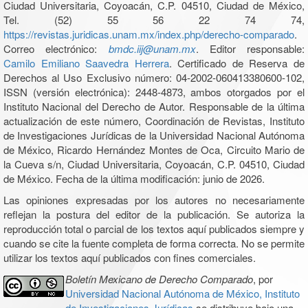
Ciudad Universitaria, Coyoacán, C.P. 04510, Ciudad de México,
Tel. (52) 55 56 22 74 74,
https://revistas.juridicas.unam.mx/index.php/derecho-comparado
.
Correo electrónico:
bmdc.iij@unam.mx
. Editor responsable:
Camilo Emiliano Saavedra Herrera
. Certificado de Reserva de
Derechos al Uso Exclusivo número: 04-2002-060413380600-102,
ISSN (versión electrónica): 2448-4873, ambos otorgados por el
Instituto Nacional del Derecho de Autor. Responsable de la última
actualización de este número, Coordinación de Revistas, Instituto
de Investigaciones Jurídicas de la Universidad Nacional Autónoma
de México, Ricardo Hernández Montes de Oca, Circuito Mario de
la Cueva s/n, Ciudad Universitaria, Coyoacán, C.P. 04510, Ciudad
de México. Fecha de la última modificación: junio de 2026.
Las opiniones expresadas por los autores no necesariamente
reflejan la postura del editor de la publicación. Se autoriza la
reproducción total o parcial de los textos aquí publicados siempre y
cuando se cite la fuente completa de forma correcta. No se permite
utilizar los textos aquí publicados con fines comerciales.
Boletín Mexicano de Derecho Comparado
, por
Universidad Nacional Autónoma de México, Instituto
de Investigaciones Jurídicas
se distribuye bajo una