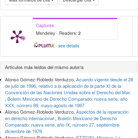
Captures
Mendeley - Readers:
2
-
see details
Detalles
Artículos más leídos del mismo autor/a
del
Alonso Gómez-Robledo Verduzco,
Acuerdo vigente desde el 28
artículo
de julio de 1996, relativo a la aplicación de la parte XI de la
Convención de las Naciones Unidas sobre el Derecho del Mar.
,
Boletín Mexicano de Derecho Comparado: nueva serie, año
XXX, número 89, mayo-agosto de 1997
Alonso Gómez-Robledo Verduzco,
Aspectos de la reparación
en derecho internacional
,
Boletín Mexicano de Derecho
Comparado: nueva serie, año IX, número 27, septiembre-
diciembre de 1976
Alonso Gómez-Robledo Verduzco,
ETZIONI, Minerva, La