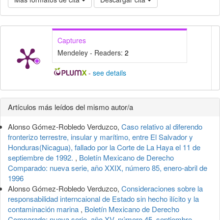
Captures
Mendeley - Readers:
2
-
see details
Detalles
Artículos más leídos del mismo autor/a
del
Alonso Gómez-Robledo Verduzco,
Caso relativo al diferendo
artículo
fronterizo terrestre, insular y marítimo, entre El Salvador y
Honduras(Nicagua), fallado por la Corte de La Haya el 11 de
septiembre de 1992.
,
Boletín Mexicano de Derecho
Comparado: nueva serie, año XXIX, número 85, enero-abril de
1996
Alonso Gómez-Robledo Verduzco,
Consideraciones sobre la
responsabilidad interncaional de Estado sin hecho ilícito y la
contaminación marina
,
Boletín Mexicano de Derecho
Comparado: nueva serie, año XV, número 45, septiembre-