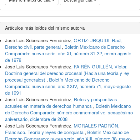
Detalles
Artículos más leídos del mismo autor/a
del
José Luis Soberanes Fernández,
ORTIZ-URQUIDI, Raúl,
artículo
Derecho civil, parte general
,
Boletín Mexicano de Derecho
Comparado: nueva serie, año XI, número 31-32, enero-agosto
de 1978
José Luis Soberanes Fernández,
FAIRÉN GUILLÉN, Víctor,
Doctrina general del derecho procesal (Hacia una teoría y ley
procesal generales)
,
Boletín Mexicano de Derecho
Comparado: nueva serie, año XXIV, número 71, mayo-agosto
de 1991
José Luis Soberanes Fernández,
Retos y perspectivas
actuales en materia de derechos humanos
,
Boletín Mexicano
de Derecho Comparado: número conmemorativo, sexagésimo
aniversario, diciembre de 2008
José Luis Soberanes Fernández,
MORALES PADRÓN,
Francisco. Teoría y leyes de conquista
,
Boletín Mexicano de
Derecho Comparado: nueva serie, año XIII, número 38, mayo-