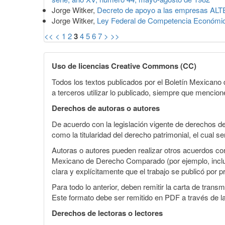
Jorge Witker,
Decreto de apoyo a las empresas AL
Jorge Witker,
Ley Federal de Competencia Económi
<<
<
1
2
3
4
5
6
7
>
>>
Uso de licencias Creative Commons (CC)
Todos los textos publicados por el Boletín Mexican
a terceros utilizar lo publicado, siempre que mencione
Derechos de autoras o autores
De acuerdo con la legislación vigente de derechos d
como la titularidad del derecho patrimonial, el cual s
Autoras o autores pueden realizar otros acuerdos cont
Mexicano de Derecho Comparado (por ejemplo, incluirl
clara y explícitamente que el trabajo se publicó por p
Para todo lo anterior, deben remitir la carta de tran
Este formato debe ser remitido en PDF a través de l
Derechos de lectoras o lectores