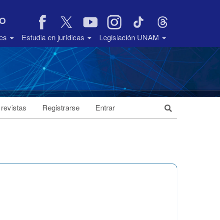
VO
des
Estudia en jurídicas
Legislación UNAM
 revistas
Registrarse
Entrar