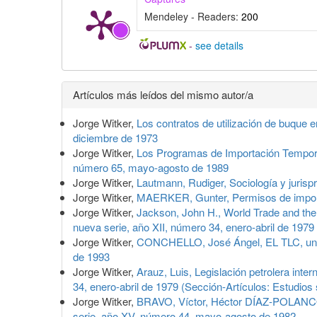
Mendeley - Readers:
200
-
see details
Detalles
Artículos más leídos del mismo autor/a
del
Jorge Witker,
Los contratos de utilización de buque
artículo
diciembre de 1973
Jorge Witker,
Los Programas de Importación Tempora
número 65, mayo-agosto de 1989
Jorge Witker,
Lautmann, Rudiger, Sociología y juris
Jorge Witker,
MAERKER, Gunter, Permisos de impor
Jorge Witker,
Jackson, John H., World Trade and the
nueva serie, año XII, número 34, enero-abril de 1979
Jorge Witker,
CONCHELLO, José Ángel, EL TLC, un c
de 1993
Jorge Witker,
Arauz, Luis, Legislación petrolera inte
34, enero-abril de 1979 (Sección-Artículos: Estudios
Jorge Witker,
BRAVO, Víctor, Héctor DÍAZ-POLANCO
serie, año XV, número 44, mayo-agosto de 1982