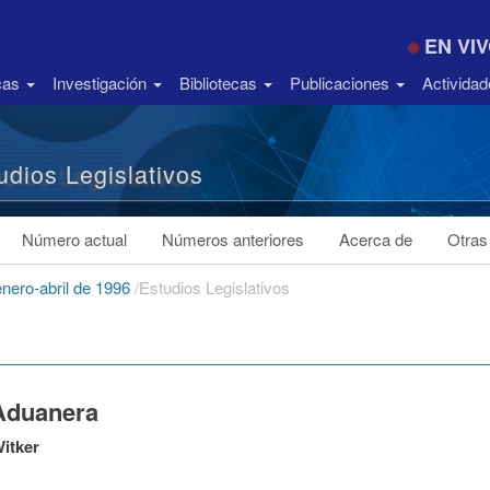
EN VI
icas
Investigación
Bibliotecas
Publicaciones
Activida
udios Legislativos
Número actual
Números anteriores
Acerca de
Otras
enero-abril de 1996
/
Estudios Legislativos
Aduanera
itker