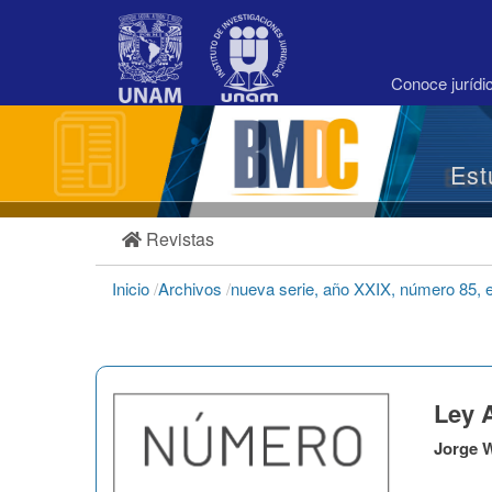
Navegación
principal
Contenido
principal
Conoce juríd
Barra
lateral
Est
Revistas
Inicio
/
Archivos
/
nueva serie, año XXIX, número 85, 
Ley 
Jorge W