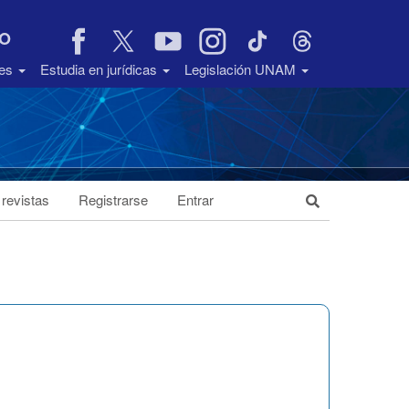
VO
des
Estudia en jurídicas
Legislación UNAM
 revistas
Registrarse
Entrar