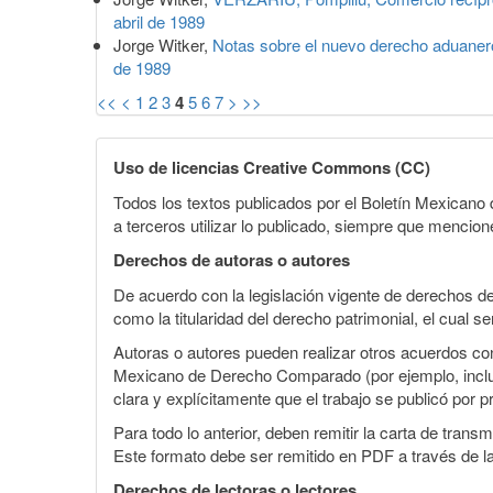
abril de 1989
Jorge Witker,
Notas sobre el nuevo derecho aduaner
de 1989
<<
<
1
2
3
4
5
6
7
>
>>
Uso de licencias Creative Commons (CC)
Todos los textos publicados por el Boletín Mexican
a terceros utilizar lo publicado, siempre que mencione
Derechos de autoras o autores
De acuerdo con la legislación vigente de derechos d
como la titularidad del derecho patrimonial, el cual s
Autoras o autores pueden realizar otros acuerdos cont
Mexicano de Derecho Comparado (por ejemplo, incluirl
clara y explícitamente que el trabajo se publicó por p
Para todo lo anterior, deben remitir la carta de tran
Este formato debe ser remitido en PDF a través de l
Derechos de lectoras o lectores