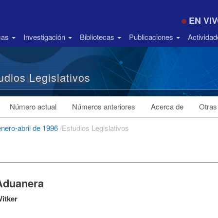
EN VI
icas
Investigación
Bibliotecas
Publicaciones
Activida
udios Legislativos
Número actual
Números anteriores
Acerca de
Otras
enero-abril de 1996
/
Estudios Legislativos
Aduanera
itker