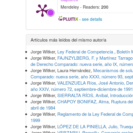
Mendeley - Readers:
200
-
see details
Detalles
Artículos más leídos del mismo autor/a
del
Jorge Witker,
Ley Federal de Competencia
,
Boletín
artículo
Jorge Witker,
FAJNZYLBERG, F. y Martínez Tarrago, T
de Derecho Comparado: nueva serie, año IX, número
Jorge Witker, Laura Hernández,
Mecanismos de soluc
Comparado: nueva serie, año XXXI, número 93, sep
Jorge Witker,
VALENZUELA Ríos, José Antonio, Dere
año XXIV, número 72, septiembre-diciembre de 1991
Jorge Witker,
SIERRALTA RÍOS, Aníbal, Introducció
Jorge Witker,
CHAPOY BONIFAZ, Alma, Ruptura del 
abril de 1984
Jorge Witker,
Reglamento de la Ley Federal de Com
1999
Jorge Witker,
LÓPEZ DE LA PINIELLA, Julio, Trueque
Jorge Witker,
VERZARIU, Pompiliu, Comercio recíp