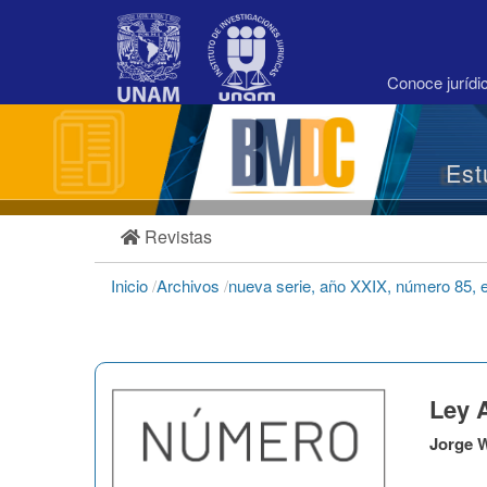
Navegación
principal
Contenido
principal
Conoce juríd
Barra
lateral
Est
Revistas
Inicio
/
Archivos
/
nueva serie, año XXIX, número 85, 
Ley 
Jorge W