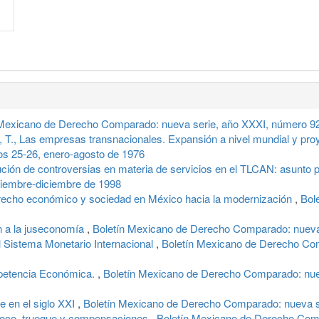
 Mexicano de Derecho Comparado: nueva serie, año XXXI, número 9
., Las empresas transnacionales. Expansión a nivel mundial y proy
s 25-26, enero-agosto de 1976
ión de controversias en materia de servicios en el TLCAN: asunto 
tiembre-diciembre de 1998
cho económico y sociedad en México hacia la modernización
,
Bol
n a la juseconomía
,
Boletín Mexicano de Derecho Comparado: nueva s
Sistema Monetario Internacional
,
Boletín Mexicano de Derecho Com
petencia Económica.
,
Boletín Mexicano de Derecho Comparado: nue
 en el siglo XXI
,
Boletín Mexicano de Derecho Comparado: nueva s
roco, trueque y compensaciones
,
Boletín Mexicano de Derecho Comp