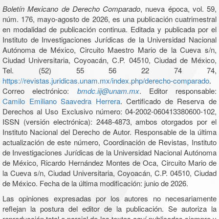
Boletín Mexicano de Derecho Comparado
, nueva época, vol. 59,
núm. 176, mayo-agosto de 2026, es una publicación cuatrimestral
en modalidad de publicación continua. Editada y publicada por el
Instituto de Investigaciones Jurídicas de la Universidad Nacional
Autónoma de México, Circuito Maestro Mario de la Cueva s/n,
Ciudad Universitaria, Coyoacán, C.P. 04510, Ciudad de México,
Tel. (52) 55 56 22 74 74,
https://revistas.juridicas.unam.mx/index.php/derecho-comparado
.
Correo electrónico:
bmdc.iij@unam.mx
. Editor responsable:
Camilo Emiliano Saavedra Herrera
. Certificado de Reserva de
Derechos al Uso Exclusivo número: 04-2002-060413380600-102,
ISSN (versión electrónica): 2448-4873, ambos otorgados por el
Instituto Nacional del Derecho de Autor. Responsable de la última
actualización de este número, Coordinación de Revistas, Instituto
de Investigaciones Jurídicas de la Universidad Nacional Autónoma
de México, Ricardo Hernández Montes de Oca, Circuito Mario de
la Cueva s/n, Ciudad Universitaria, Coyoacán, C.P. 04510, Ciudad
de México. Fecha de la última modificación: junio de 2026.
Las opiniones expresadas por los autores no necesariamente
reflejan la postura del editor de la publicación. Se autoriza la
reproducción total o parcial de los textos aquí publicados siempre y