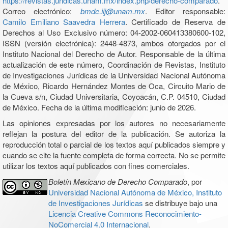
https://revistas.juridicas.unam.mx/index.php/derecho-comparado
.
Correo electrónico:
bmdc.iij@unam.mx
. Editor responsable:
Camilo Emiliano Saavedra Herrera
. Certificado de Reserva de
Derechos al Uso Exclusivo número: 04-2002-060413380600-102,
ISSN (versión electrónica): 2448-4873, ambos otorgados por el
Instituto Nacional del Derecho de Autor. Responsable de la última
actualización de este número, Coordinación de Revistas, Instituto
de Investigaciones Jurídicas de la Universidad Nacional Autónoma
de México, Ricardo Hernández Montes de Oca, Circuito Mario de
la Cueva s/n, Ciudad Universitaria, Coyoacán, C.P. 04510, Ciudad
de México. Fecha de la última modificación: junio de 2026.
Las opiniones expresadas por los autores no necesariamente
reflejan la postura del editor de la publicación. Se autoriza la
reproducción total o parcial de los textos aquí publicados siempre y
cuando se cite la fuente completa de forma correcta. No se permite
utilizar los textos aquí publicados con fines comerciales.
Boletín Mexicano de Derecho Comparado
, por
Universidad Nacional Autónoma de México, Instituto
de Investigaciones Jurídicas
se distribuye bajo una
Licencia Creative Commons Reconocimiento-
NoComercial 4.0 Internacional
.