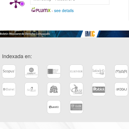
-
see details
Indexada en: