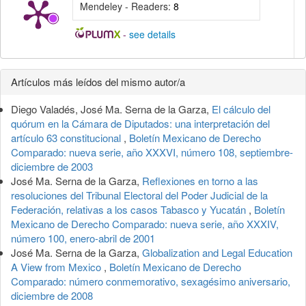
Mendeley - Readers:
8
-
see details
Detalles
Artículos más leídos del mismo autor/a
del
Diego Valadés, José Ma. Serna de la Garza,
El cálculo del
artículo
quórum en la Cámara de Diputados: una interpretación del
artículo 63 constitucional
,
Boletín Mexicano de Derecho
Comparado: nueva serie, año XXXVI, número 108, septiembre-
diciembre de 2003
José Ma. Serna de la Garza,
Reflexiones en torno a las
resoluciones del Tribunal Electoral del Poder Judicial de la
Federación, relativas a los casos Tabasco y Yucatán
,
Boletín
Mexicano de Derecho Comparado: nueva serie, año XXXIV,
número 100, enero-abril de 2001
José Ma. Serna de la Garza,
Globalization and Legal Education
A View from Mexico
,
Boletín Mexicano de Derecho
Comparado: número conmemorativo, sexagésimo aniversario,
diciembre de 2008