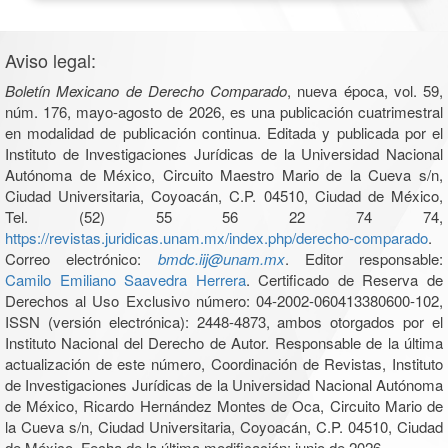
Aviso legal:
Boletín Mexicano de Derecho Comparado
, nueva época, vol. 59,
núm. 176, mayo-agosto de 2026, es una publicación cuatrimestral
en modalidad de publicación continua. Editada y publicada por el
Instituto de Investigaciones Jurídicas de la Universidad Nacional
Autónoma de México, Circuito Maestro Mario de la Cueva s/n,
Ciudad Universitaria, Coyoacán, C.P. 04510, Ciudad de México,
Tel. (52) 55 56 22 74 74,
https://revistas.juridicas.unam.mx/index.php/derecho-comparado
.
Correo electrónico:
bmdc.iij@unam.mx
. Editor responsable:
Camilo Emiliano Saavedra Herrera
. Certificado de Reserva de
Derechos al Uso Exclusivo número: 04-2002-060413380600-102,
ISSN (versión electrónica): 2448-4873, ambos otorgados por el
Instituto Nacional del Derecho de Autor. Responsable de la última
actualización de este número, Coordinación de Revistas, Instituto
de Investigaciones Jurídicas de la Universidad Nacional Autónoma
de México, Ricardo Hernández Montes de Oca, Circuito Mario de
la Cueva s/n, Ciudad Universitaria, Coyoacán, C.P. 04510, Ciudad
de México. Fecha de la última modificación: junio de 2026.