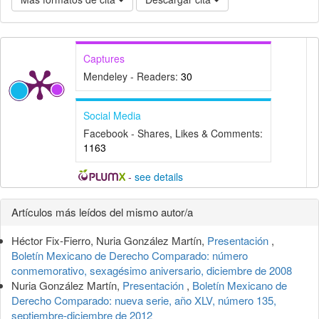
Captures
Mendeley - Readers:
30
Social Media
Facebook - Shares, Likes & Comments:
1163
-
see details
Detalles
Artículos más leídos del mismo autor/a
del
Héctor Fix-Fierro, Nuria González Martín,
Presentación
,
artículo
Boletín Mexicano de Derecho Comparado: número
conmemorativo, sexagésimo aniversario, diciembre de 2008
Nuria González Martín,
Presentación
,
Boletín Mexicano de
Derecho Comparado: nueva serie, año XLV, número 135,
septiembre-diciembre de 2012