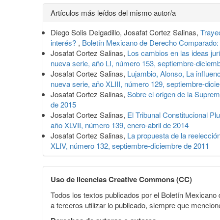
Detalles
Artículos más leídos del mismo autor/a
del
Diego Solis Delgadillo, Josafat Cortez Salinas,
Trayec
artículo
interés?
,
Boletín Mexicano de Derecho Comparado:
Josafat Cortez Salinas,
Los cambios en las ideas jur
nueva serie, año LI, número 153, septiembre-diciem
Josafat Cortez Salinas,
Lujambio, Alonso, La influen
nueva serie, año XLIII, número 129, septiembre-dic
Josafat Cortez Salinas,
Sobre el origen de la Suprem
de 2015
Josafat Cortez Salinas,
El Tribunal Constitucional Pl
año XLVII, número 139, enero-abril de 2014
Josafat Cortez Salinas,
La propuesta de la reelecció
XLIV, número 132, septiembre-diciembre de 2011
Uso de licencias Creative Commons (CC)
Todos los textos publicados por el Boletín Mexican
a terceros utilizar lo publicado, siempre que mencione