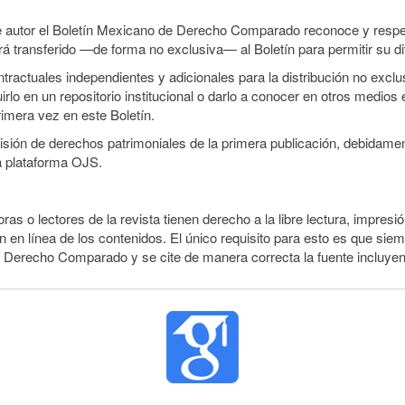
e autor el Boletín Mexicano de Derecho Comparado reconoce y respet
erá transferido —de forma no exclusiva— al Boletín para permitir su di
ractuales independientes y adicionales para la distribución no exclusi
o en un repositorio institucional o darlo a conocer en otros medios 
rimera vez en este Boletín.
smisión de derechos patrimoniales de la primera publicación, debidamen
a plataforma OJS.
ras o lectores de la revista tienen derecho a la libre lectura, impresió
 en línea de los contenidos. El único requisito para esto es que siem
e Derecho Comparado y se cite de manera correcta la fuente incluye