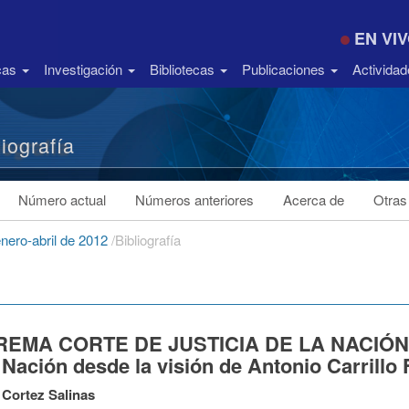
EN VI
icas
Investigación
Bibliotecas
Publicaciones
Activida
liografía
Número actual
Números anteriores
Acerca de
Otras
nero-abril de 2012
/
Bibliografía
EMA CORTE DE JUSTICIA DE LA NACIÓN, L
 Nación desde la visión de Antonio Carrillo 
 Cortez Salinas