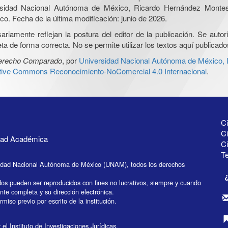
iversidad Nacional Autónoma de México, Ricardo Hernández Monte
o. Fecha de la última modificación: junio de 2026.
iamente reflejan la postura del editor de la publicación. Se autoriz
a de forma correcta. No se permite utilizar los textos aquí publicad
Derecho Comparado
, por
Universidad Nacional Autónoma de México, In
ative Commons Reconocimiento-NoComercial 4.0 Internacional
.
Ci
Ci
idad Académica
C
Te
idad Nacional Autónoma de México (UNAM), todos los derechos
dos pueden ser reproducidos con fines no lucrativos, siempre y cuando
ente completa y su dirección electrónica.
miso previo por escrito de la institución.
el Instituto de Investigaciones Jurídicas.