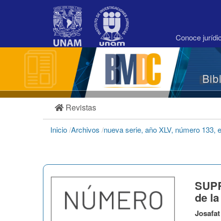
Navegación
principal
Contenido
principal
Conoce juríd
Barra
lateral
Bib
Revistas
Inicio
/
Archivos
/
nueva serie, año XLV, número 133, e
SUPR
de la
Josafat