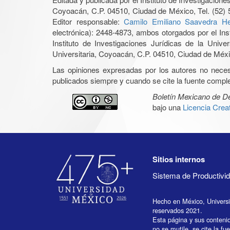
Coyoacán, C.P. 04510, Ciudad de México, Tel. (52) 
Editor responsable:
Camilo Emiliano Saavedra He
electrónica): 2448-4873, ambos otorgados por el Ins
Instituto de Investigaciones Jurídicas de la Un
Universitaria, Coyoacán, C.P. 04510, Ciudad de Méxic
Las opiniones expresadas por los autores no necesar
publicados siempre y cuando se cite la fuente complet
Boletín Mexicano de 
bajo una
Licencia Cre
Sitios internos
Sistema de Productiv
Hecho en México, Univers
reservados 2021.
Esta página y sus conteni
no se mutile, se cite la fu