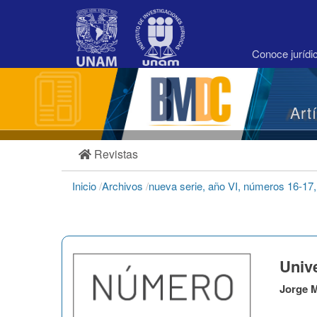
Navegación
principal
Contenido
principal
Conoce juríd
Barra
lateral
Art
Revistas
Inicio
/
Archivos
/
nueva serie, año VI, números 16-17
Univ
Jorge M