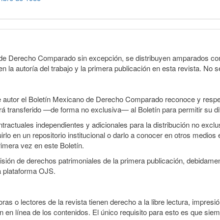
o de Derecho Comparado sin excepción, se distribuyen amparados con 
n la autoría del trabajo y la primera publicación en esta revista. No se
e autor el Boletín Mexicano de Derecho Comparado reconoce y respet
erá transferido —de forma no exclusiva— al Boletín para permitir su di
ractuales independientes y adicionales para la distribución no exclusi
o en un repositorio institucional o darlo a conocer en otros medios 
rimera vez en este Boletín.
smisión de derechos patrimoniales de la primera publicación, debidamen
a plataforma OJS.
ras o lectores de la revista tienen derecho a la libre lectura, impresió
 en línea de los contenidos. El único requisito para esto es que siem