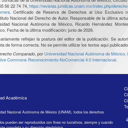
55 56 22 74 74,
https://revistas.juridicas.unam.mx/index.php/derec
rrera
. Certificado de Reserva de Derechos al Uso Exclusivo n
tituto Nacional del Derecho de Autor. Responsable de la última act
iversidad Nacional Autónoma de México, Ricardo Hernández Monte
o. Fecha de la última modificación: junio de 2026.
iamente reflejan la postura del editor de la publicación. Se autoriz
a de forma correcta. No se permite utilizar los textos aquí publicad
Derecho Comparado
, por
Universidad Nacional Autónoma de México, In
ative Commons Reconocimiento-NoComercial 4.0 Internacional
.
Ci
Ci
idad Académica
C
Te
idad Nacional Autónoma de México (UNAM), todos los derechos
dos pueden ser reproducidos con fines no lucrativos, siempre y cuando
ente completa y su dirección electrónica.