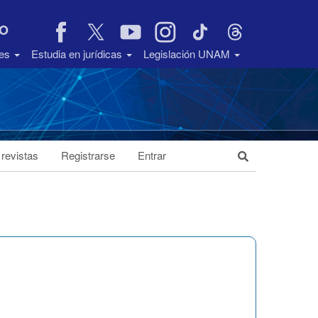
VO
des
Estudia en jurídicas
Legislación UNAM
 revistas
Registrarse
Entrar