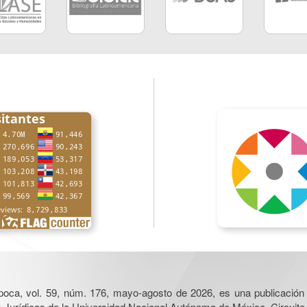
poca, vol. 59, núm. 176, mayo-agosto de 2026, es una publicación 
nes Jurídicas de la Universidad Nacional Autónoma de México, Circuito