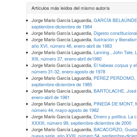
Detalles
Artículos más leídos del mismo autor/a
del
Jorge Mario García Laguardia,
GARCÍA BELAÚNDE, D
artículo
septiembre-diciembre de 1984
Jorge Mario García Laguardia,
Digesto constitucion
Jorge Mario García Laguardia,
Ilustración y liberal
año XVI, número 46, enero-abril de 1983
Jorge Mario García Laguardia,
Lanning , John Tate, 
XIII, número 37, enero-abril de1980
Jorge Mario García Laguardia,
El habeas corpus y e
número 31-32, enero-agosto de 1978
Jorge Mario García Laguardia,
PÉREZ PERDOMO, Rog
septiembre-diciembre de 1985
Jorge Mario García Laguardia,
BARTOLACHE, José Ig
enero-abril de 1981
Jorge Mario García Laguardia,
PINEDA DE MONT, Man
número 44, mayo-agosto de 1982
Jorge Mario García Laguardia,
Dinero y política. La
XXXIII, número 99, septiembre-diciembre de 2000
Jorge Mario García Laguardia,
BACACORZO, Gustavo, 
nueva serie, año XVIII, número 54, septiembre-dici