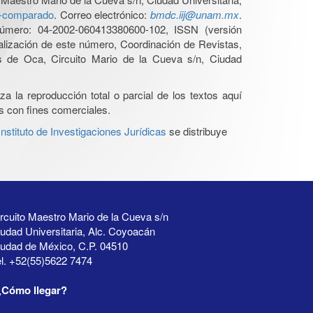
ho-comparado
. Correo electrónico:
bmdc.iij@unam.mx
.
úmero: 04-2002-060413380600-102, ISSN (versión
ualización de este número, Coordinación de Revistas,
s de Oca, Circuito Mario de la Cueva s/n, Ciudad
a la reproducción total o parcial de los textos aquí
os con fines comerciales.
stituto de Investigaciones Jurídicas
se distribuye
rcuito Maestro Mario de la Cueva s/n
udad Universitaria, Alc. Coyoacán
iudad de México, C.P. 04510
l. +52(55)5622 7474
¿Cómo llegar?