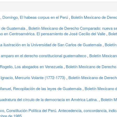
omingo, El habeas corpus en el Perú
,
Boletín Mexicano de Derec
al de Guatemala
,
Boletín Mexicano de Derecho Comparado: nueva seri
ismo en Centroamérica. El pensamiento de José Cecilio del Valle
,
Bole
La ilustración en la Universidad de San Carlos de Guatemala
,
Boletí
l amparo en el derecho constitucional guatemalteco
,
Boletín Mexican
elio, Los abogados en Venezuela
,
Boletín Mexicano de Derecho 
nacio, Mercurio Volante (1772-1773)
,
Boletín Mexicano de Derech
uel, Recopilación de las leyes de Guatemala
,
Boletín Mexicano 
 cuadratura del círculo de la democracia en América Latina.
,
Boletín 
Constitución Política del Perú. Antecedencia, concordancia, indi
embre de 1985