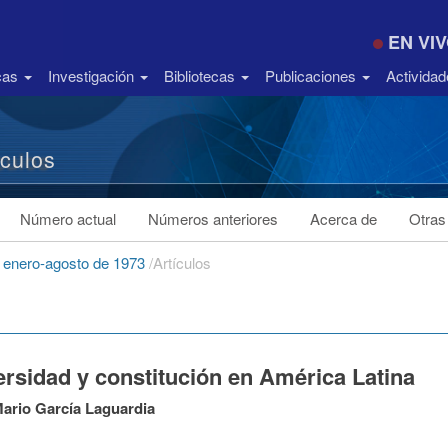
EN VI
icas
Investigación
Bibliotecas
Publicaciones
Activida
ículos
Número actual
Números anteriores
Acerca de
Otras
, enero-agosto de 1973
/
Artículos
ersidad y constitución en América Latina
ario García Laguardia