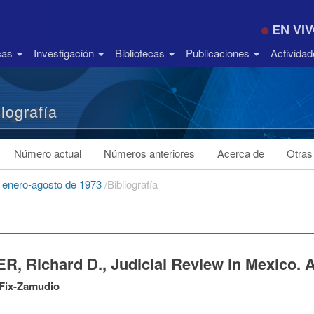
EN VI
icas
Investigación
Bibliotecas
Publicaciones
Activida
liografía
Número actual
Números anteriores
Acerca de
Otras
, enero-agosto de 1973
/
Bibliografía
R, Richard D., Judicial Review in Mexico. 
 Fix-Zamudio