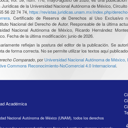
nes Jurídicas de la Universidad Nacional Autónoma de México, Circuito
55 56 22 74 74,
https://revistas.juridicas.unam.mx/index.php/derec
rrera
. Certificado de Reserva de Derechos al Uso Exclusivo n
tituto Nacional del Derecho de Autor. Responsable de la última act
iversidad Nacional Autónoma de México, Ricardo Hernández Monte
o. Fecha de la última modificación: junio de 2026.
iamente reflejan la postura del editor de la publicación. Se autoriz
a de forma correcta. No se permite utilizar los textos aquí publicad
Derecho Comparado
, por
Universidad Nacional Autónoma de México, In
ative Commons Reconocimiento-NoComercial 4.0 Internacional
.
Ci
Ci
idad Académica
C
Te
idad Nacional Autónoma de México (UNAM), todos los derechos