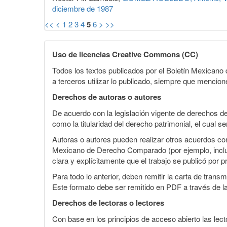
diciembre de 1987
<<
<
1
2
3
4
5
6
>
>>
Uso de licencias Creative Commons (CC)
Todos los textos publicados por el Boletín Mexican
a terceros utilizar lo publicado, siempre que mencione
Derechos de autoras o autores
De acuerdo con la legislación vigente de derechos d
como la titularidad del derecho patrimonial, el cual s
Autoras o autores pueden realizar otros acuerdos cont
Mexicano de Derecho Comparado (por ejemplo, incluirl
clara y explícitamente que el trabajo se publicó por p
Para todo lo anterior, deben remitir la carta de tran
Este formato debe ser remitido en PDF a través de l
Derechos de lectoras o lectores
Con base en los principios de acceso abierto las lecto