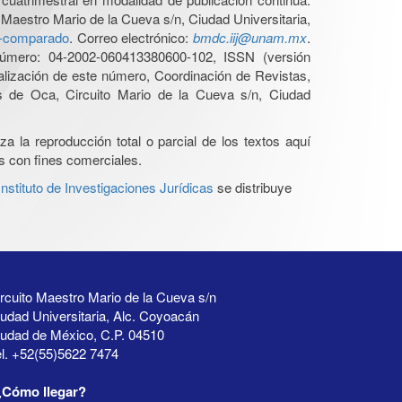
 Maestro Mario de la Cueva s/n, Ciudad Universitaria,
ho-comparado
. Correo electrónico:
bmdc.iij@unam.mx
.
úmero: 04-2002-060413380600-102, ISSN (versión
ualización de este número, Coordinación de Revistas,
s de Oca, Circuito Mario de la Cueva s/n, Ciudad
a la reproducción total o parcial de los textos aquí
os con fines comerciales.
stituto de Investigaciones Jurídicas
se distribuye
rcuito Maestro Mario de la Cueva s/n
udad Universitaria, Alc. Coyoacán
iudad de México, C.P. 04510
l. +52(55)5622 7474
¿Cómo llegar?