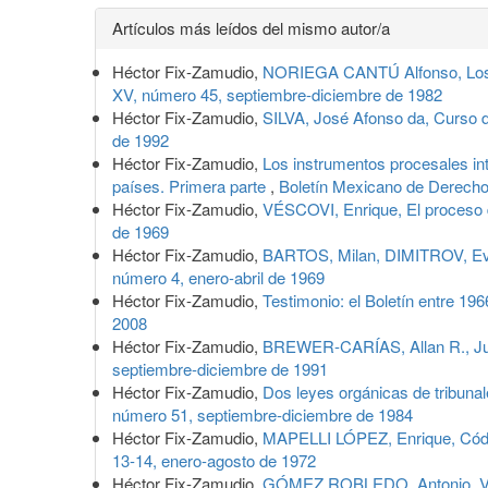
Detalles
Artículos más leídos del mismo autor/a
del
Héctor Fix-Zamudio,
NORIEGA CANTÚ Alfonso, Los s
artículo
XV, número 45, septiembre-diciembre de 1982
Héctor Fix-Zamudio,
SILVA, José Afonso da, Curso de
de 1992
Héctor Fix-Zamudio,
Los instrumentos procesales in
países. Primera parte
,
Boletín Mexicano de Derecho
Héctor Fix-Zamudio,
VÉSCOVI, Enrique, El proceso d
de 1969
Héctor Fix-Zamudio,
BARTOS, Milan, DIMITROV, Evge
número 4, enero-abril de 1969
Héctor Fix-Zamudio,
Testimonio: el Boletín entre 19
2008
Héctor Fix-Zamudio,
BREWER-CARÍAS, Allan R., Jud
septiembre-diciembre de 1991
Héctor Fix-Zamudio,
Dos leyes orgánicas de tribunal
número 51, septiembre-diciembre de 1984
Héctor Fix-Zamudio,
MAPELLI LÓPEZ, Enrique, Códig
13-14, enero-agosto de 1972
Héctor Fix-Zamudio,
GÓMEZ ROBLEDO, Antonio, Vall