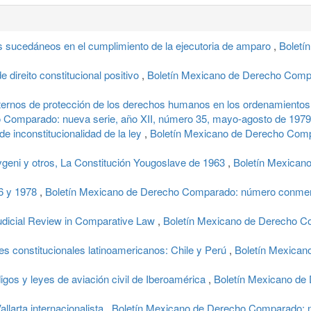
ucedáneos en el cumplimiento de la ejecutoria de amparo
,
Boletí
 direito constitucional positivo
,
Boletín Mexicano de Derecho Compa
ternos de protección de los derechos humanos en los ordenamientos d
 Comparado: nueva serie, año XII, número 35, mayo-agosto de 1979
e inconstitucionalidad de la ley
,
Boletín Mexicano de Derecho Compa
ni y otros, La Constitución Yougoslave de 1963
,
Boletín Mexicano
66 y 1978
,
Boletín Mexicano de Derecho Comparado: número conmemo
icial Review in Comparative Law
,
Boletín Mexicano de Derecho Co
es constitucionales latinoamericanos: Chile y Perú
,
Boletín Mexican
os y leyes de aviación civil de Iberoamérica
,
Boletín Mexicano de
arta internacionalista
,
Boletín Mexicano de Derecho Comparado: n