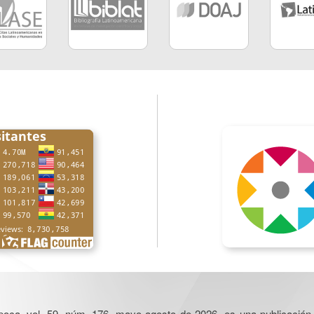
poca, vol. 59, núm. 176, mayo-agosto de 2026, es una publicación 