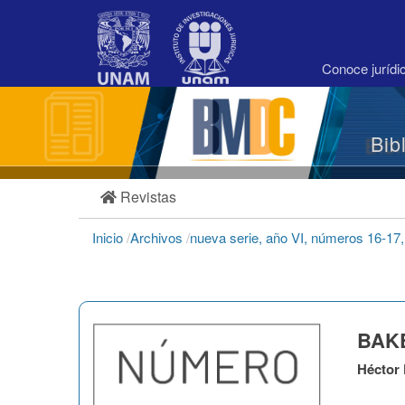
Navegación
principal
Contenido
principal
Conoce juríd
Barra
lateral
Bib
Revistas
Inicio
/
Archivos
/
nueva serie, año VI, números 16-17
BAKE
Héctor