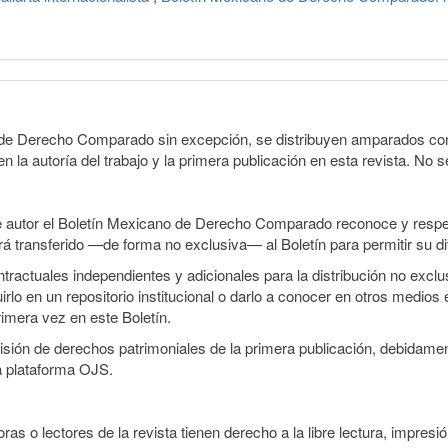
o de Derecho Comparado sin excepción, se distribuyen amparados con 
n la autoría del trabajo y la primera publicación en esta revista. No se
e autor el Boletín Mexicano de Derecho Comparado reconoce y respet
erá transferido —de forma no exclusiva— al Boletín para permitir su di
ractuales independientes y adicionales para la distribución no exclusi
o en un repositorio institucional o darlo a conocer en otros medios 
rimera vez en este Boletín.
smisión de derechos patrimoniales de la primera publicación, debidamen
a plataforma OJS.
ras o lectores de la revista tienen derecho a la libre lectura, impresió