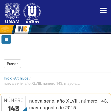
Navegación
principal
Contenido
principal
Barra
lateral
Buscar
Inicio
/
Archivos
/
nueva serie, año XLVIII, número 143, mayo-agosto de 2015
nueva serie, año XLVIII, número 143,
mayo-agosto de 2015