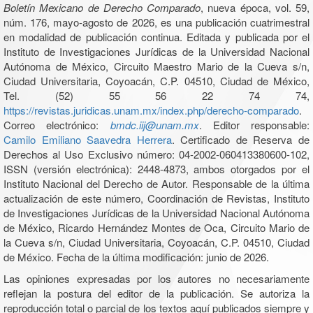
Boletín Mexicano de Derecho Comparado
, nueva época, vol. 59,
núm. 176, mayo-agosto de 2026, es una publicación cuatrimestral
en modalidad de publicación continua. Editada y publicada por el
Instituto de Investigaciones Jurídicas de la Universidad Nacional
Autónoma de México, Circuito Maestro Mario de la Cueva s/n,
Ciudad Universitaria, Coyoacán, C.P. 04510, Ciudad de México,
Tel. (52) 55 56 22 74 74,
https://revistas.juridicas.unam.mx/index.php/derecho-comparado
.
Correo electrónico:
bmdc.iij@unam.mx
. Editor responsable:
Camilo Emiliano Saavedra Herrera
. Certificado de Reserva de
Derechos al Uso Exclusivo número: 04-2002-060413380600-102,
ISSN (versión electrónica): 2448-4873, ambos otorgados por el
Instituto Nacional del Derecho de Autor. Responsable de la última
actualización de este número, Coordinación de Revistas, Instituto
de Investigaciones Jurídicas de la Universidad Nacional Autónoma
de México, Ricardo Hernández Montes de Oca, Circuito Mario de
la Cueva s/n, Ciudad Universitaria, Coyoacán, C.P. 04510, Ciudad
de México. Fecha de la última modificación: junio de 2026.
Las opiniones expresadas por los autores no necesariamente
reflejan la postura del editor de la publicación. Se autoriza la
reproducción total o parcial de los textos aquí publicados siempre y