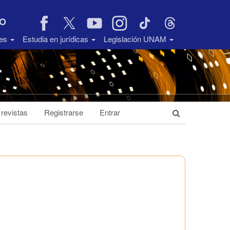
VO
des
Estudia en jurídicas
Legislación UNAM
 revistas
Registrarse
Entrar