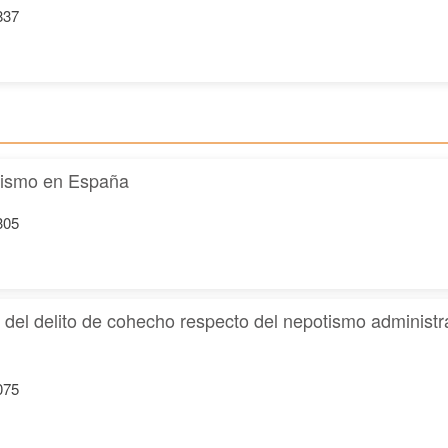
837
odismo en España
305
ón del delito de cohecho respecto del nepotismo administ
075