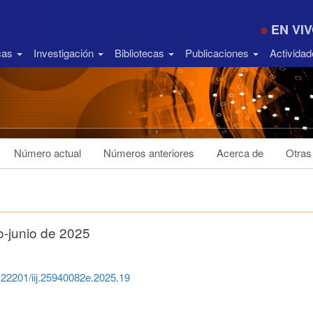
EN VI
icas
Investigación
Bibliotecas
Publicaciones
Activida
Número actual
Números anteriores
Acerca de
Otras
-junio de 2025
0.22201/iij.25940082e.2025.19