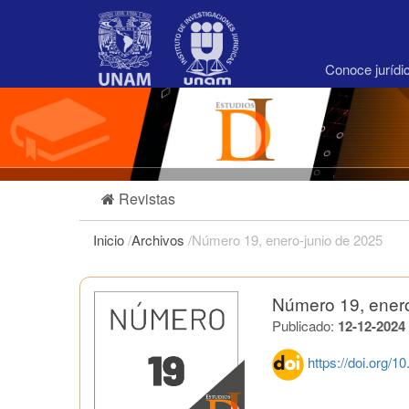
Navegación
principal
Contenido
principal
Conoce juríd
Barra
lateral
Revistas
Inicio
/
Archivos
/
Número 19, enero-junio de 2025
Número 19, enero
Publicado:
12-12-2024
https://doi.org/1