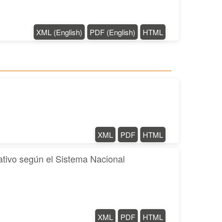
XML (English)
PDF (English)
HTML
XML
PDF
HTML
rativo según el Sistema Nacional
XML
PDF
HTML