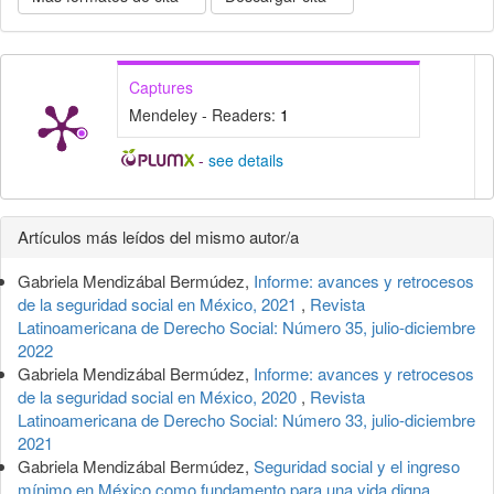
Captures
Mendeley - Readers:
1
-
see details
Detalles
Artículos más leídos del mismo autor/a
del
Gabriela Mendizábal Bermúdez,
Informe: avances y retrocesos
artículo
de la seguridad social en México, 2021
,
Revista
Latinoamericana de Derecho Social: Número 35, julio-diciembre
2022
Gabriela Mendizábal Bermúdez,
Informe: avances y retrocesos
de la seguridad social en México, 2020
,
Revista
Latinoamericana de Derecho Social: Número 33, julio-diciembre
2021
Gabriela Mendizábal Bermúdez,
Seguridad social y el ingreso
mínimo en México como fundamento para una vida digna
,