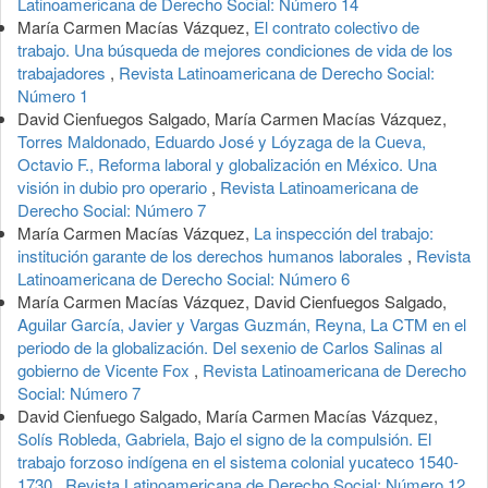
Latinoamericana de Derecho Social: Número 14
María Carmen Macías Vázquez,
El contrato colectivo de
trabajo. Una búsqueda de mejores condiciones de vida de los
trabajadores
,
Revista Latinoamericana de Derecho Social:
Número 1
David Cienfuegos Salgado, María Carmen Macías Vázquez,
Torres Maldonado, Eduardo José y Lóyzaga de la Cueva,
Octavio F., Reforma laboral y globalización en México. Una
visión in dubio pro operario
,
Revista Latinoamericana de
Derecho Social: Número 7
María Carmen Macías Vázquez,
La inspección del trabajo:
institución garante de los derechos humanos laborales
,
Revista
Latinoamericana de Derecho Social: Número 6
María Carmen Macías Vázquez, David Cienfuegos Salgado,
Aguilar García, Javier y Vargas Guzmán, Reyna, La CTM en el
periodo de la globalización. Del sexenio de Carlos Salinas al
gobierno de Vicente Fox
,
Revista Latinoamericana de Derecho
Social: Número 7
David Cienfuego Salgado, María Carmen Macías Vázquez,
Solís Robleda, Gabriela, Bajo el signo de la compulsión. El
trabajo forzoso indígena en el sistema colonial yucateco 1540-
1730
,
Revista Latinoamericana de Derecho Social: Número 12