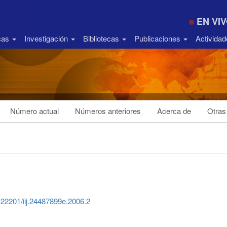
EN VI
icas
Investigación
Bibliotecas
Publicaciones
Activida
Número actual
Números anteriores
Acerca de
Otras
0.22201/iij.24487899e.2006.2