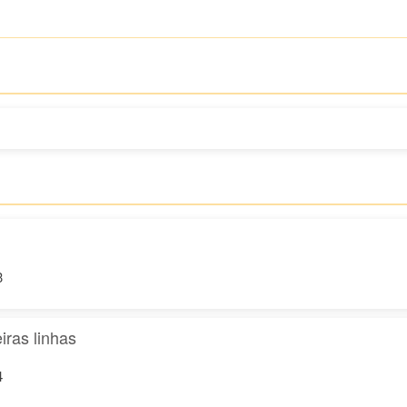
3
iras linhas
4