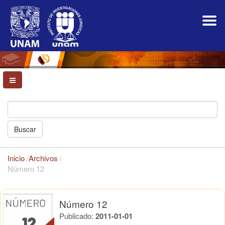
Navegación
principal
Contenido
principal
Barra
lateral
Buscar
Inicio
/
Archivos
/
Número 12
Número 12
Publicado:
2011-01-01