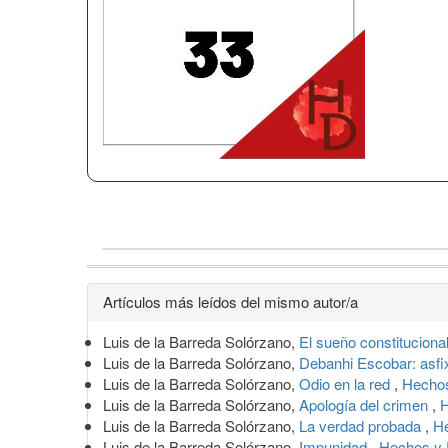
Detalles
Artículos más leídos del mismo autor/a
del
Luis de la Barreda Solórzano,
El sueño constituciona
artículo
Luis de la Barreda Solórzano,
Debanhi Escobar: asfi
Luis de la Barreda Solórzano,
Odio en la red
,
Hechos
Luis de la Barreda Solórzano,
Apología del crimen
,
H
Luis de la Barreda Solórzano,
La verdad probada
,
He
Luis de la Barreda Solórzano,
Impunidad
,
Hechos y 