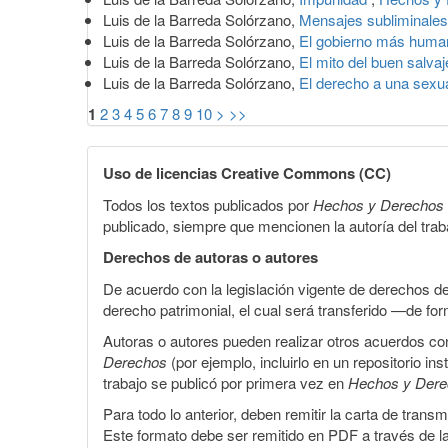
Luis de la Barreda Solórzano,
Mensajes subliminale
Luis de la Barreda Solórzano,
El gobierno más huma
Luis de la Barreda Solórzano,
El mito del buen salva
Luis de la Barreda Solórzano,
El derecho a una sexu
1
2
3
4
5
6
7
8
9
10
>
>>
Uso de licencias Creative Commons (CC)
Todos los textos publicados por
Hechos y Derechos
publicado, siempre que mencionen la autoría del trabaj
Derechos de autoras o autores
De acuerdo con la legislación vigente de derechos d
derecho patrimonial, el cual será transferido —de f
Autoras o autores pueden realizar otros acuerdos cont
Derechos
(por ejemplo, incluirlo en un repositorio in
trabajo se publicó por primera vez en
Hechos y Der
Para todo lo anterior, deben remitir la carta de tran
Este formato debe ser remitido en PDF a través de l