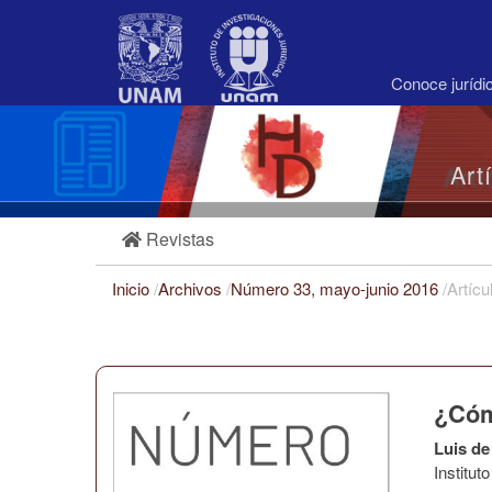
Navegación
principal
Contenido
principal
Conoce juríd
Barra
lateral
Art
Revistas
Inicio
/
Archivos
/
Número 33, mayo-junio 2016
/
Artícu
¿Cóm
Luis de
Institu