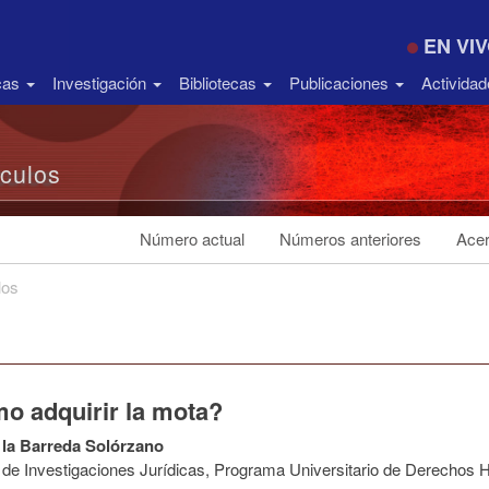
EN VI
icas
Investigación
Bibliotecas
Publicaciones
Activida
ículos
Número actual
Números anteriores
Acer
los
o adquirir la mota?
 la Barreda Solórzano
to de Investigaciones Jurídicas, Programa Universitario de Derech