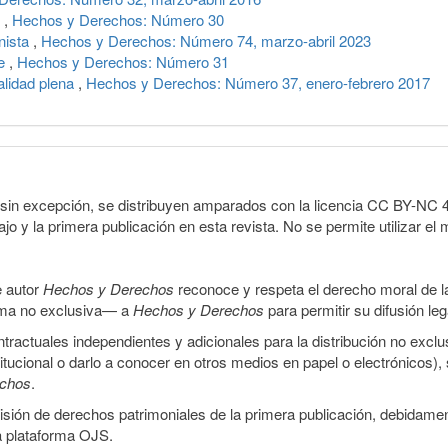
s
,
Hechos y Derechos: Número 30
nista
,
Hechos y Derechos: Número 74, marzo-abril 2023
je
,
Hechos y Derechos: Número 31
alidad plena
,
Hechos y Derechos: Número 37, enero-febrero 2017
sin excepción, se distribuyen amparados con la licencia CC BY-NC 4.0 
o y la primera publicación en esta revista. No se permite utilizar el 
e autor
Hechos y Derechos
reconoce y respeta el derecho moral de las
orma no exclusiva— a
Hechos y Derechos
para permitir su difusión le
ractuales independientes y adicionales para la distribución no exclus
stitucional o darlo a conocer en otros medios en papel o electrónicos)
echos
.
smisión de derechos patrimoniales de la primera publicación, debidamen
a plataforma OJS.