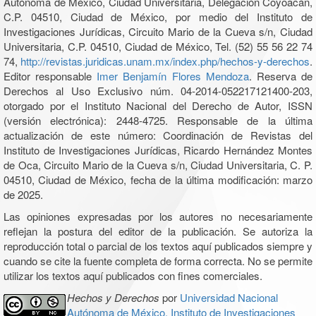
Autónoma de México, Ciudad Universitaria, Delegación Coyoacán,
C.P. 04510, Ciudad de México, por medio del Instituto de
Investigaciones Jurídicas, Circuito Mario de la Cueva s/n, Ciudad
Universitaria, C.P. 04510, Ciudad de México, Tel. (52) 55 56 22 74
74,
http://revistas.juridicas.unam.mx/index.php/hechos-y-derechos
.
Editor responsable
Imer Benjamín Flores Mendoza
. Reserva de
Derechos al Uso Exclusivo núm. 04-2014-052217121400-203,
otorgado por el Instituto Nacional del Derecho de Autor, ISSN
(versión electrónica): 2448-4725. Responsable de la última
actualización de este número: Coordinación de Revistas del
Instituto de Investigaciones Jurídicas, Ricardo Hernández Montes
de Oca, Circuito Mario de la Cueva s/n, Ciudad Universitaria, C. P.
04510, Ciudad de México, fecha de la última modificación: marzo
de 2025.
Las opiniones expresadas por los autores no necesariamente
reflejan la postura del editor de la publicación. Se autoriza la
reproducción total o parcial de los textos aquí publicados siempre y
cuando se cite la fuente completa de forma correcta. No se permite
utilizar los textos aquí publicados con fines comerciales.
Hechos y Derechos
por
Universidad Nacional
Autónoma de México, Instituto de Investigaciones