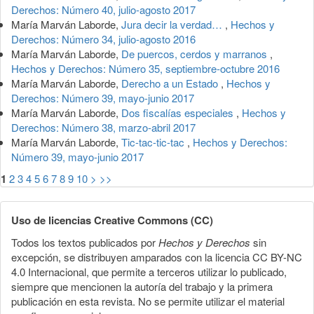
Derechos: Número 40, julio-agosto 2017
María Marván Laborde,
Jura decir la verdad…
,
Hechos y
Derechos: Número 34, julio-agosto 2016
María Marván Laborde,
De puercos, cerdos y marranos
,
Hechos y Derechos: Número 35, septiembre-octubre 2016
María Marván Laborde,
Derecho a un Estado
,
Hechos y
Derechos: Número 39, mayo-junio 2017
María Marván Laborde,
Dos fiscalías especiales
,
Hechos y
Derechos: Número 38, marzo-abril 2017
María Marván Laborde,
Tic-tac-tic-tac
,
Hechos y Derechos:
Número 39, mayo-junio 2017
1
2
3
4
5
6
7
8
9
10
>
>>
Uso de licencias Creative Commons (CC)
Todos los textos publicados por
Hechos y Derechos
sin
excepción, se distribuyen amparados con la licencia CC BY-NC
4.0 Internacional, que permite a terceros utilizar lo publicado,
siempre que mencionen la autoría del trabajo y la primera
publicación en esta revista. No se permite utilizar el material