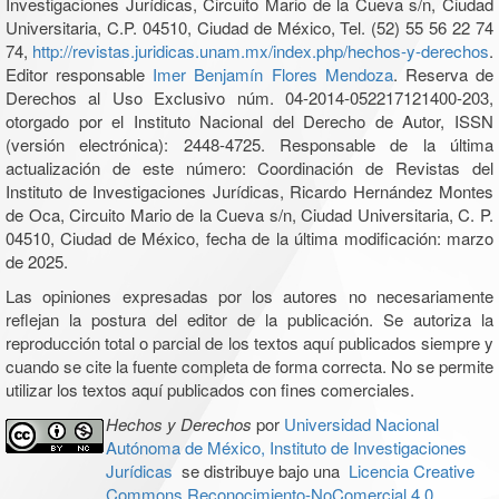
Investigaciones Jurídicas, Circuito Mario de la Cueva s/n, Ciudad
Universitaria, C.P. 04510, Ciudad de México, Tel. (52) 55 56 22 74
74,
http://revistas.juridicas.unam.mx/index.php/hechos-y-derechos
.
Editor responsable
Imer Benjamín Flores Mendoza
. Reserva de
Derechos al Uso Exclusivo núm. 04-2014-052217121400-203,
otorgado por el Instituto Nacional del Derecho de Autor, ISSN
(versión electrónica): 2448-4725. Responsable de la última
actualización de este número: Coordinación de Revistas del
Instituto de Investigaciones Jurídicas, Ricardo Hernández Montes
de Oca, Circuito Mario de la Cueva s/n, Ciudad Universitaria, C. P.
04510, Ciudad de México, fecha de la última modificación: marzo
de 2025.
Las opiniones expresadas por los autores no necesariamente
reflejan la postura del editor de la publicación. Se autoriza la
reproducción total o parcial de los textos aquí publicados siempre y
cuando se cite la fuente completa de forma correcta. No se permite
utilizar los textos aquí publicados con fines comerciales.
Hechos y Derechos
por
Universidad Nacional
Autónoma de México, Instituto de Investigaciones
Jurídicas
se distribuye bajo una
Licencia Creative
Commons Reconocimiento-NoComercial 4.0