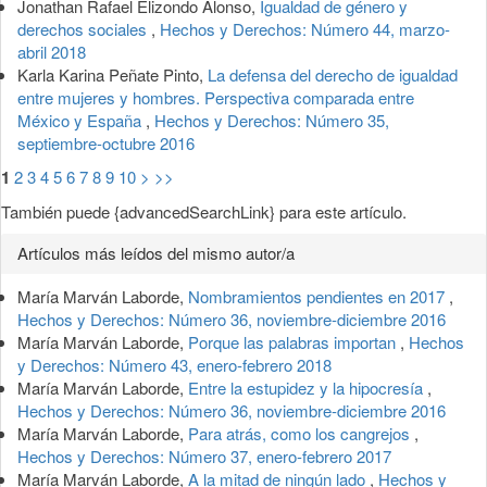
Jonathan Rafael Elizondo Alonso,
Igualdad de género y
derechos sociales
,
Hechos y Derechos: Número 44, marzo-
abril 2018
Karla Karina Peñate Pinto,
La defensa del derecho de igualdad
entre mujeres y hombres. Perspectiva comparada entre
México y España
,
Hechos y Derechos: Número 35,
septiembre-octubre 2016
1
2
3
4
5
6
7
8
9
10
>
>>
También puede {advancedSearchLink} para este artículo.
Artículos más leídos del mismo autor/a
María Marván Laborde,
Nombramientos pendientes en 2017
,
Hechos y Derechos: Número 36, noviembre-diciembre 2016
María Marván Laborde,
Porque las palabras importan
,
Hechos
y Derechos: Número 43, enero-febrero 2018
María Marván Laborde,
Entre la estupidez y la hipocresía
,
Hechos y Derechos: Número 36, noviembre-diciembre 2016
María Marván Laborde,
Para atrás, como los cangrejos
,
Hechos y Derechos: Número 37, enero-febrero 2017
María Marván Laborde,
A la mitad de ningún lado
,
Hechos y