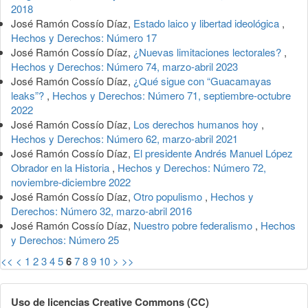
2018
José Ramón Cossío Díaz,
Estado laico y libertad ideológica
,
Hechos y Derechos: Número 17
José Ramón Cossío Díaz,
¿Nuevas limitaciones lectorales?
,
Hechos y Derechos: Número 74, marzo-abril 2023
José Ramón Cossío Díaz,
¿Qué sigue con “Guacamayas
leaks”?
,
Hechos y Derechos: Número 71, septiembre-octubre
2022
José Ramón Cossío Díaz,
Los derechos humanos hoy
,
Hechos y Derechos: Número 62, marzo-abril 2021
José Ramón Cossío Díaz,
El presidente Andrés Manuel López
Obrador en la Historia
,
Hechos y Derechos: Número 72,
noviembre-diciembre 2022
José Ramón Cossío Díaz,
Otro populismo
,
Hechos y
Derechos: Número 32, marzo-abril 2016
José Ramón Cossío Díaz,
Nuestro pobre federalismo
,
Hechos
y Derechos: Número 25
<<
<
1
2
3
4
5
6
7
8
9
10
>
>>
Uso de licencias Creative Commons (CC)