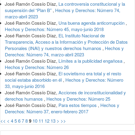
José Ramón Cossío Díaz,
La controversia constitucional y la
suspensión del “Plan B”
,
Hechos y Derechos: Número 74,
marzo-abril 2023
José Ramón Cossío Díaz,
Una buena agenda anticorrupción
,
Hechos y Derechos: Número 45, mayo-junio 2018
José Ramón Cossío Díaz,
EL Instituto Nacional de
Transparencia, Acceso a la Información y Protección de Datos
Personales (INAI) y nuestros derechos humanos
,
Hechos y
Derechos: Número 74, marzo-abril 2023
José Ramón Cossío Díaz,
Límites a la publicidad engañosa
,
Hechos y Derechos: Número 26
José Ramón Cossío Díaz,
El sovietismo era total y el resto
social estaba absorbido en él
,
Hechos y Derechos: Número
33, mayo-junio 2016
José Ramón Cossío Díaz,
Acciones de inconstitucionalidad y
derechos humanos
,
Hechos y Derechos: Número 25
José Ramón Cossío Díaz,
Para estos tiempos
,
Hechos y
Derechos: Número 37, enero-febrero 2017
<<
<
4
5
6
7
8
9
10
11
12
13
>
>>