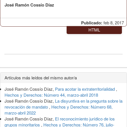
José Ramón Cossío Díaz
Publicado:
feb 8, 2017
HTML
Detalles
Artículos más leídos del mismo autor/a
del
José Ramón Cossío Díaz,
Para acotar la extraterritorialidad
,
artículo
Hechos y Derechos: Número 44, marzo-abril 2018
José Ramón Cossío Díaz,
La disyuntiva en la pregunta sobre la
revocación de mandato
,
Hechos y Derechos: Número 68,
marzo-abril 2022
José Ramón Cossío Díaz,
El reconocimiento jurídico de los
grupos minoritarios
,
Hechos y Derechos: Número 76, julio-