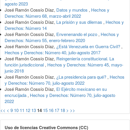
agosto 2023
José Ramón Cossío Díaz,
Datos y mundos
,
Hechos y
Derechos: Número 68, marzo-abril 2022
José Ramón Cossío Díaz,
La prisión y sus dilemas
,
Hechos y
Derechos: Número 14
José Ramón Cossío Díaz,
Envenenando el pozo
,
Hechos y
Derechos: Número 55, enero-febrero 2020
José Ramón Cossío Díaz,
¿Está Venezuela en Guerra Civil?
,
Hechos y Derechos: Número 40, julio-agosto 2017
José Ramón Cossío Díaz,
Reingeniería constitucional. La
función jurisdiccional
,
Hechos y Derechos: Número 45, mayo-
junio 2018
José Ramón Cossío Díaz,
¿La presidencia para qué?
,
Hechos
y Derechos: Número 70, julio-agosto 2022
José Ramón Cossío Díaz,
El Ejército mexicano en su
encrucijada
,
Hechos y Derechos: Número 70, julio-agosto
2022
<<
<
9
10
11
12
13
14
15
16
17
18
>
>>
Uso de licencias Creative Commons (CC)