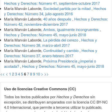
Hechos y Derechos: Número 41, septiembre-octubre 2017
María Marván Laborde,
Sociedad partida por la mitad
,
Hechos
y Derechos: Número 34, julio-agosto 2016
María Marván Laborde,
40 años después
,
Hechos y Derechos:
Número 42, noviembre-diciembre 2017
María Marván Laborde,
Ambos, igualmente incongruentes
,
Hechos y Derechos: Número 45, mayo-junio 2018
María Marván Laborde,
La pérdida del cerezo
,
Hechos y
Derechos: Número 38, marzo-abril 2017
María Marván Laborde,
Continuidad y cambio
,
Hechos y
Derechos: Número 37, enero-febrero 2017
María Marván Laborde,
Próxima Presidencia ¿imperial o
acotada?
,
Hechos y Derechos: Número 45, mayo-junio 2018
<<
<
1
2
3
4
5
6
7
8
9
10
>
>>
Uso de licencias Creative Commons (CC)
Todos los textos publicados por
Hechos y Derechos
sin
excepción, se distribuyen amparados con la licencia CC BY-NC
4.0 Internacional, que permite a terceros utilizar lo publicado,