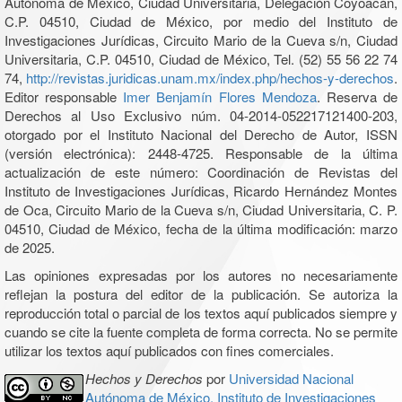
Autónoma de México, Ciudad Universitaria, Delegación Coyoacán,
C.P. 04510, Ciudad de México, por medio del Instituto de
Investigaciones Jurídicas, Circuito Mario de la Cueva s/n, Ciudad
Universitaria, C.P. 04510, Ciudad de México, Tel. (52) 55 56 22 74
74,
http://revistas.juridicas.unam.mx/index.php/hechos-y-derechos
.
Editor responsable
Imer Benjamín Flores Mendoza
. Reserva de
Derechos al Uso Exclusivo núm. 04-2014-052217121400-203,
otorgado por el Instituto Nacional del Derecho de Autor, ISSN
(versión electrónica): 2448-4725. Responsable de la última
actualización de este número: Coordinación de Revistas del
Instituto de Investigaciones Jurídicas, Ricardo Hernández Montes
de Oca, Circuito Mario de la Cueva s/n, Ciudad Universitaria, C. P.
04510, Ciudad de México, fecha de la última modificación: marzo
de 2025.
Las opiniones expresadas por los autores no necesariamente
reflejan la postura del editor de la publicación. Se autoriza la
reproducción total o parcial de los textos aquí publicados siempre y
cuando se cite la fuente completa de forma correcta. No se permite
utilizar los textos aquí publicados con fines comerciales.
Hechos y Derechos
por
Universidad Nacional
Autónoma de México, Instituto de Investigaciones