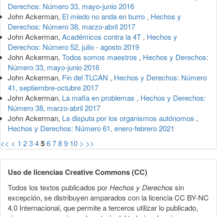
Derechos: Número 33, mayo-junio 2016
John Ackerman,
El miedo no anda en burro
,
Hechos y
Derechos: Número 38, marzo-abril 2017
John Ackerman,
Académicos contra la 4T
,
Hechos y
Derechos: Número 52, julio - agosto 2019
John Ackerman,
Todos somos maestros
,
Hechos y Derechos:
Número 33, mayo-junio 2016
John Ackerman,
Fin del TLCAN
,
Hechos y Derechos: Número
41, septiembre-octubre 2017
John Ackerman,
La mafia en problemas
,
Hechos y Derechos:
Número 38, marzo-abril 2017
John Ackerman,
La disputa por los organismos autónomos
,
Hechos y Derechos: Número 61, enero-febrero 2021
<<
<
1
2
3
4
5
6
7
8
9
10
>
>>
Uso de licencias Creative Commons (CC)
Todos los textos publicados por
Hechos y Derechos
sin
excepción, se distribuyen amparados con la licencia CC BY-NC
4.0 Internacional, que permite a terceros utilizar lo publicado,