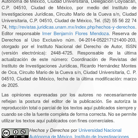
Autónoma de México, Ciudad Universitaria, Delegación Coyoacán,
C.P. 04510, Ciudad de México, por medio del Instituto de
Investigaciones Jurídicas, Circuito Mario de la Cueva s/n, Ciudad
Universitaria, C.P. 04510, Ciudad de México, Tel. (52) 55 56 22 74
74,
http://revistas.juridicas.unam.mx/index.php/hechos-y-derechos
.
Editor responsable
Imer Benjamín Flores Mendoza
. Reserva de
Derechos al Uso Exclusivo núm. 04-2014-052217121400-203,
otorgado por el Instituto Nacional del Derecho de Autor, ISSN
(versión electrónica): 2448-4725. Responsable de la última
actualización de este número: Coordinación de Revistas del
Instituto de Investigaciones Jurídicas, Ricardo Hernández Montes
de Oca, Circuito Mario de la Cueva s/n, Ciudad Universitaria, C. P.
04510, Ciudad de México, fecha de la última modificación: marzo
de 2025.
Las opiniones expresadas por los autores no necesariamente
reflejan la postura del editor de la publicación. Se autoriza la
reproducción total o parcial de los textos aquí publicados siempre y
cuando se cite la fuente completa de forma correcta. No se permite
utilizar los textos aquí publicados con fines comerciales.
Hechos y Derechos
por
Universidad Nacional
Autónoma de México, Instituto de Investigaciones