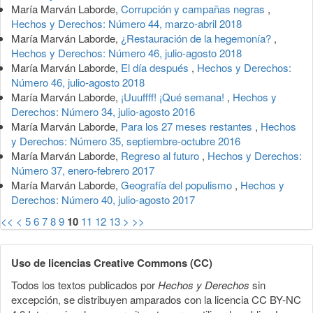
María Marván Laborde,
Corrupción y campañas negras
,
Hechos y Derechos: Número 44, marzo-abril 2018
María Marván Laborde,
¿Restauración de la hegemonía?
,
Hechos y Derechos: Número 46, julio-agosto 2018
María Marván Laborde,
El día después
,
Hechos y Derechos:
Número 46, julio-agosto 2018
María Marván Laborde,
¡Uuuffff! ¡Qué semana!
,
Hechos y
Derechos: Número 34, julio-agosto 2016
María Marván Laborde,
Para los 27 meses restantes
,
Hechos
y Derechos: Número 35, septiembre-octubre 2016
María Marván Laborde,
Regreso al futuro
,
Hechos y Derechos:
Número 37, enero-febrero 2017
María Marván Laborde,
Geografía del populismo
,
Hechos y
Derechos: Número 40, julio-agosto 2017
<<
<
5
6
7
8
9
10
11
12
13
>
>>
Uso de licencias Creative Commons (CC)
Todos los textos publicados por
Hechos y Derechos
sin
excepción, se distribuyen amparados con la licencia CC BY-NC