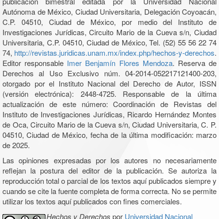
publicación bimestral editada por la Universidad Nacional
Autónoma de México, Ciudad Universitaria, Delegación Coyoacán,
C.P. 04510, Ciudad de México, por medio del Instituto de
Investigaciones Jurídicas, Circuito Mario de la Cueva s/n, Ciudad
Universitaria, C.P. 04510, Ciudad de México, Tel. (52) 55 56 22 74
74,
http://revistas.juridicas.unam.mx/index.php/hechos-y-derechos
.
Editor responsable
Imer Benjamín Flores Mendoza
. Reserva de
Derechos al Uso Exclusivo núm. 04-2014-052217121400-203,
otorgado por el Instituto Nacional del Derecho de Autor, ISSN
(versión electrónica): 2448-4725. Responsable de la última
actualización de este número: Coordinación de Revistas del
Instituto de Investigaciones Jurídicas, Ricardo Hernández Montes
de Oca, Circuito Mario de la Cueva s/n, Ciudad Universitaria, C. P.
04510, Ciudad de México, fecha de la última modificación: marzo
de 2025.
Las opiniones expresadas por los autores no necesariamente
reflejan la postura del editor de la publicación. Se autoriza la
reproducción total o parcial de los textos aquí publicados siempre y
cuando se cite la fuente completa de forma correcta. No se permite
utilizar los textos aquí publicados con fines comerciales.
Hechos y Derechos
por
Universidad Nacional