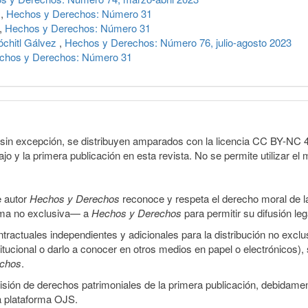
e
,
Hechos y Derechos: Número 31
,
Hechos y Derechos: Número 31
óchitl Gálvez
,
Hechos y Derechos: Número 76, julio-agosto 2023
chos y Derechos: Número 31
sin excepción, se distribuyen amparados con la licencia CC BY-NC 4.0 
o y la primera publicación en esta revista. No se permite utilizar el 
e autor
Hechos y Derechos
reconoce y respeta el derecho moral de las
orma no exclusiva— a
Hechos y Derechos
para permitir su difusión le
ractuales independientes y adicionales para la distribución no exclus
stitucional o darlo a conocer en otros medios en papel o electrónicos)
echos
.
smisión de derechos patrimoniales de la primera publicación, debidamen
a plataforma OJS.