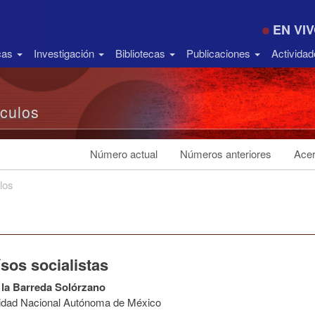
EN VI
icas
Investigación
Bibliotecas
Publicaciones
Activida
ículos
Número actual
Números anteriores
Acer
los
sos socialistas
 la Barreda Solórzano
idad Nacional Autónoma de México