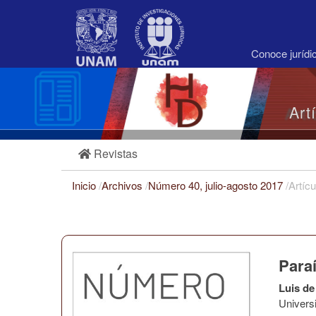
Navegación
principal
Contenido
principal
Conoce juríd
Barra
lateral
Art
Revistas
Inicio
/
Archivos
/
Número 40, julio-agosto 2017
/
Artícu
Paraí
Luis de
Univers