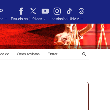
VO
des
Estudia en jurídicas
Legislación UNAM
ca de
Otras revistas
Entrar