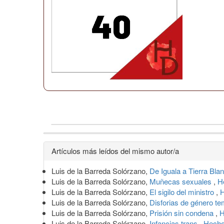
Detalles
Artículos más leídos del mismo autor/a
del
Luis de la Barreda Solórzano,
De Iguala a Tierra Bla
artículo
Luis de la Barreda Solórzano,
Muñecas sexuales
,
H
Luis de la Barreda Solórzano,
El sigilo del ministro
,
H
Luis de la Barreda Solórzano,
Disforias de género t
Luis de la Barreda Solórzano,
Prisión sin condena
,
H
Luis de la Barreda Solórzano,
Infancias trans
,
Hecho