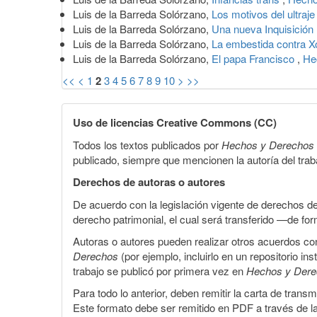
Luis de la Barreda Solórzano,
Los motivos del ultraj
Luis de la Barreda Solórzano,
Una nueva Inquisición
Luis de la Barreda Solórzano,
La embestida contra X
Luis de la Barreda Solórzano,
El papa Francisco
,
He
<<
<
1
2
3
4
5
6
7
8
9
10
>
>>
Uso de licencias Creative Commons (CC)
Todos los textos publicados por
Hechos y Derechos
publicado, siempre que mencionen la autoría del trabaj
Derechos de autoras o autores
De acuerdo con la legislación vigente de derechos d
derecho patrimonial, el cual será transferido —de f
Autoras o autores pueden realizar otros acuerdos cont
Derechos
(por ejemplo, incluirlo en un repositorio in
trabajo se publicó por primera vez en
Hechos y Der
Para todo lo anterior, deben remitir la carta de tran
Este formato debe ser remitido en PDF a través de l