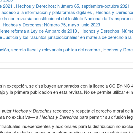
de 2021
,
Hechos y Derechos: Número 65, septiembre-octubre 2021
 acceso a la información y plataformas digitales
,
Hechos y Derechos
e la controversia constitucional del Instituto Nacional de Transparen
a
,
Hechos y Derechos: Número 75, mayo-junio 2023
eciente reforma a Ley de Amparo de 2013
,
Hechos y Derechos: Númer
Justicia y los “asuntos jurisdiccionales” en materia de derecho a la
ción, secreto fiscal y relevancia pública del nombre
,
Hechos y Dere
sin excepción, se distribuyen amparados con la licencia CC BY-NC 4.0 
o y la primera publicación en esta revista. No se permite utilizar el 
e autor
Hechos y Derechos
reconoce y respeta el derecho moral de las
orma no exclusiva— a
Hechos y Derechos
para permitir su difusión le
ractuales independientes y adicionales para la distribución no exclus
stitucional o darlo a conocer en otros medios en papel o electrónicos)