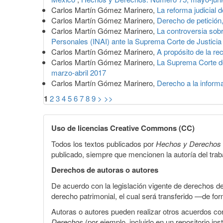
Carlos Martín Gómez Marinero,
La reforma judicial 
Carlos Martín Gómez Marinero,
Derecho de petición,
Carlos Martín Gómez Marinero,
La controversia sobr
Personales (INAI) ante la Suprema Corte de Justici
Carlos Martín Gómez Marinero,
A propósito de la r
Carlos Martín Gómez Marinero,
La Suprema Corte de 
marzo-abril 2017
Carlos Martín Gómez Marinero,
Derecho a la informa
1
2
3
4
5
6
7
8
9
>
>>
Uso de licencias Creative Commons (CC)
Todos los textos publicados por
Hechos y Derechos
publicado, siempre que mencionen la autoría del trabaj
Derechos de autoras o autores
De acuerdo con la legislación vigente de derechos d
derecho patrimonial, el cual será transferido —de f
Autoras o autores pueden realizar otros acuerdos cont
Derechos
(por ejemplo, incluirlo en un repositorio in