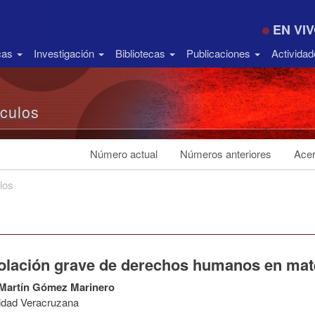
EN VI
icas
Investigación
Bibliotecas
Publicaciones
Activida
ículos
Número actual
Números anteriores
Acer
los
iolación grave de derechos humanos en mate
 Martín Gómez Marinero
idad Veracruzana