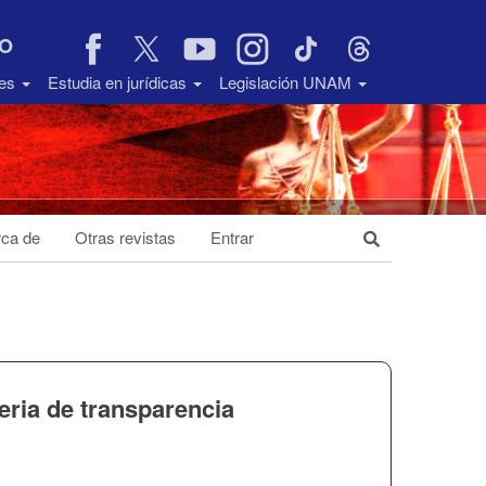
VO
des
Estudia en jurídicas
Legislación UNAM
ca de
Otras revistas
Entrar
ria de transparencia