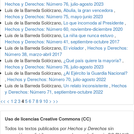
Hechos y Derechos: Número 76, julio-agosto 2023
Luis de la Barreda Solórzano,
Abulia, la gran vencedora
,
Hechos y Derechos: Número 75, mayo-junio 2023
Luis de la Barreda Solórzano,
Lo que incomoda al Presidente
,
Hechos y Derechos: Número 60, noviembre-diciembre 2020
Luis de la Barreda Solórzano,
La niña que nunca estuvo
,
Hechos y Derechos: Número 41, septiembre-octubre 2017
Luis de la Barreda Solorzano,
El violador
,
Hechos y Derechos:
Número 38, marzo-abril 2017
Luis de la Barreda Solórzano,
¿Qué país quiere la mayoría?
,
Hechos y Derechos: Número 76, julio-agosto 2023
Luis de la Barreda Solórzano,
¿Al Ejército la Guardia Nacional?
,
Hechos y Derechos: Número 70, julio-agosto 2022
Luis de la Barreda Solórzano,
Un relato inconsistente
,
Hechos
y Derechos: Número 71, septiembre-octubre 2022
<<
<
1
2
3
4
5
6
7
8
9
10
>
>>
Uso de licencias Creative Commons (CC)
Todos los textos publicados por
Hechos y Derechos
sin