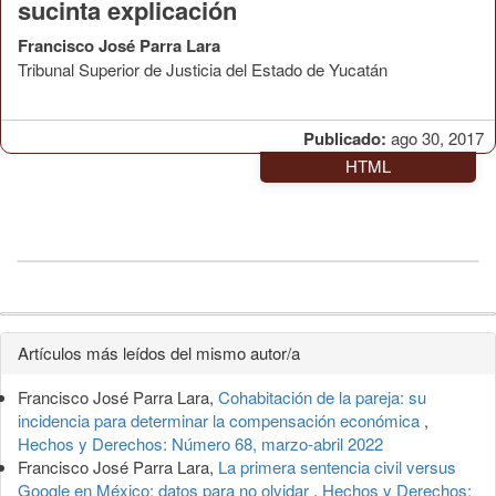
sucinta explicación
Francisco José Parra Lara
Tribunal Superior de Justicia del Estado de Yucatán
Publicado:
ago 30, 2017
HTML
Detalles
Artículos más leídos del mismo autor/a
del
Francisco José Parra Lara,
Cohabitación de la pareja: su
artículo
incidencia para determinar la compensación económica
,
Hechos y Derechos: Número 68, marzo-abril 2022
Francisco José Parra Lara,
La primera sentencia civil versus
Google en México: datos para no olvidar
,
Hechos y Derechos: