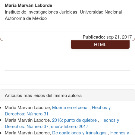
María Marván Laborde
Instituto de Investigaciones Jurídicas, Universidad Nacional
Autónoma de México
Publicado:
sep 21, 2017
HTML
Detalles
Artículos más leídos del mismo autor/a
del
María Marván Laborde,
Muerte en el penal
,
Hechos y
artículo
Derechos: Número 31
María Marván Laborde,
2016: punto de quiebre
,
Hechos y
Derechos: Número 37, enero-febrero 2017
María Marván Laborde,
De coaliciones y tránsfugas
,
Hechos y