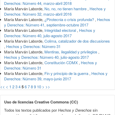
Derechos: Número 44, marzo-abril 2018
María Marván Laborde,
No, no, no tienen hambre
,
Hechos y
Derechos: Número 32, marzo-abril 2016
María Marván Laborde,
¿Pirotecnia o crisis profunda?
,
Hechos
y Derechos: Número 41, septiembre-octubre 2017
María Marván Laborde,
Integridad electoral
,
Hechos y
Derechos: Número 40, julio-agosto 2017
María Marván Laborde,
Colima, catalizador de dos discusiones
,
Hechos y Derechos: Número 31
María Marván Laborde,
Mentiras, ilegalidad y privilegios
,
Hechos y Derechos: Número 40, julio-agosto 2017
María Marván Laborde,
Constitución CDMX
,
Hechos y
Derechos: Número 31
María Marván Laborde,
Fin y principio de la guerra
,
Hechos y
Derechos: Número 39, mayo-junio 2017
<<
<
1
2
3
4
5
6
7
8
9
10
>
>>
Uso de licencias Creative Commons (CC)
Todos los textos publicados por
Hechos y Derechos
sin