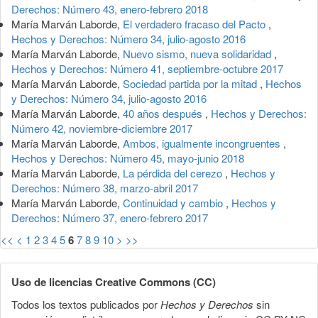
Derechos: Número 43, enero-febrero 2018
María Marván Laborde,
El verdadero fracaso del Pacto
,
Hechos y Derechos: Número 34, julio-agosto 2016
María Marván Laborde,
Nuevo sismo, nueva solidaridad
,
Hechos y Derechos: Número 41, septiembre-octubre 2017
María Marván Laborde,
Sociedad partida por la mitad
,
Hechos
y Derechos: Número 34, julio-agosto 2016
María Marván Laborde,
40 años después
,
Hechos y Derechos:
Número 42, noviembre-diciembre 2017
María Marván Laborde,
Ambos, igualmente incongruentes
,
Hechos y Derechos: Número 45, mayo-junio 2018
María Marván Laborde,
La pérdida del cerezo
,
Hechos y
Derechos: Número 38, marzo-abril 2017
María Marván Laborde,
Continuidad y cambio
,
Hechos y
Derechos: Número 37, enero-febrero 2017
<<
<
1
2
3
4
5
6
7
8
9
10
>
>>
Uso de licencias Creative Commons (CC)
Todos los textos publicados por
Hechos y Derechos
sin