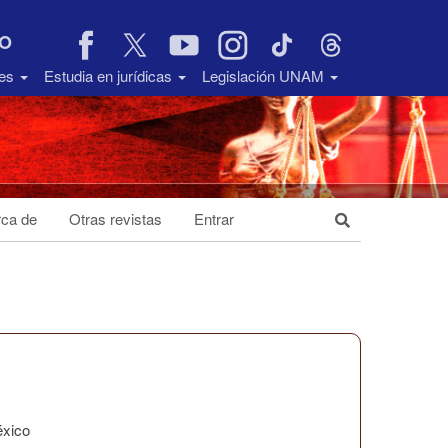
VO
des
Estudia en jurídicas
Legislación UNAM
ca de
Otras revistas
Entrar
éxico