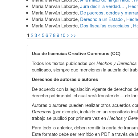
María Marván Laborde,
Jura decir la verdad…
,
Hech
María Marván Laborde,
De puercos, cerdos y marr
María Marván Laborde,
Derecho a un Estado
,
Hecho
María Marván Laborde,
Dos fiscalías especiales
,
He
1
2
3
4
5
6
7
8
9
10
>
>>
Uso de licencias Creative Commons (CC)
Todos los textos publicados por
Hechos y Derechos
publicado, siempre que mencionen la autoría del trabaj
Derechos de autoras o autores
De acuerdo con la legislación vigente de derechos d
derecho patrimonial, el cual será transferido —de f
Autoras o autores pueden realizar otros acuerdos cont
Derechos
(por ejemplo, incluirlo en un repositorio in
trabajo se publicó por primera vez en
Hechos y Der
Para todo lo anterior, deben remitir la carta de tran
Este formato debe ser remitido en PDF a través de l