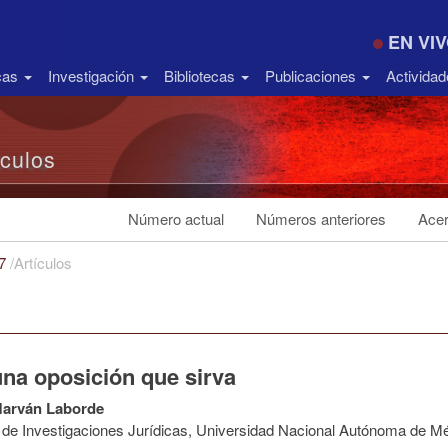
EN VI
icas
Investigación
Bibliotecas
Publicaciones
Activida
ículos
Número actual
Números anteriores
Acer
17
/
Artículos
una oposición que sirva
Marván Laborde
to de Investigaciones Jurídicas, Universidad Nacional Autónoma de M