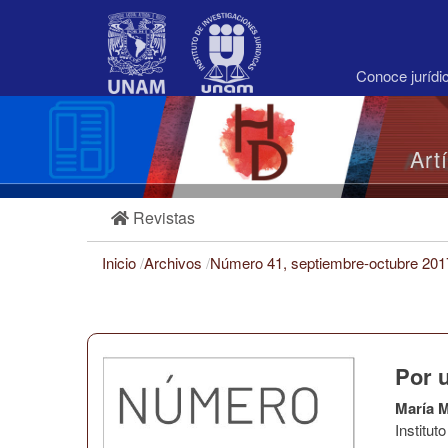
Navegación
principal
Contenido
principal
Conoce juríd
Barra
lateral
Art
Revistas
Inicio
/
Archivos
/
Número 41, septiembre-octubre 20
Por 
María 
Institu