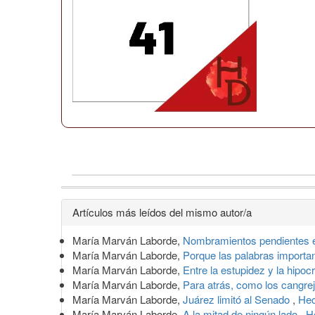
Detalles
Artículos más leídos del mismo autor/a
del
María Marván Laborde,
Nombramientos pendientes 
artículo
María Marván Laborde,
Porque las palabras import
María Marván Laborde,
Entre la estupidez y la hipoc
María Marván Laborde,
Para atrás, como los cangre
María Marván Laborde,
Juárez limitó al Senado
,
Hec
María Marván Laborde,
A la mitad de ningún lado
,
H