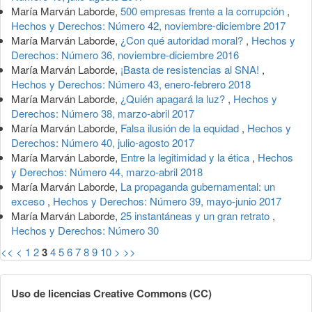
María Marván Laborde,
500 empresas frente a la corrupción
,
Hechos y Derechos: Número 42, noviembre-diciembre 2017
María Marván Laborde,
¿Con qué autoridad moral?
,
Hechos y
Derechos: Número 36, noviembre-diciembre 2016
María Marván Laborde,
¡Basta de resistencias al SNA!
,
Hechos y Derechos: Número 43, enero-febrero 2018
María Marván Laborde,
¿Quién apagará la luz?
,
Hechos y
Derechos: Número 38, marzo-abril 2017
María Marván Laborde,
Falsa ilusión de la equidad
,
Hechos y
Derechos: Número 40, julio-agosto 2017
María Marván Laborde,
Entre la legitimidad y la ética
,
Hechos
y Derechos: Número 44, marzo-abril 2018
María Marván Laborde,
La propaganda gubernamental: un
exceso
,
Hechos y Derechos: Número 39, mayo-junio 2017
María Marván Laborde,
25 instantáneas y un gran retrato
,
Hechos y Derechos: Número 30
<<
<
1
2
3
4
5
6
7
8
9
10
>
>>
Uso de licencias Creative Commons (CC)