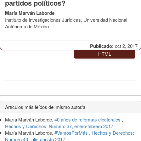
partidos políticos?
María Marván Laborde
Instituto de Investigaciones Jurídicas, Universidad Nacional
Autónoma de México
Publicado:
oct 2, 2017
HTML
Detalles
Artículos más leídos del mismo autor/a
del
María Marván Laborde,
40 años de reformas electorales
,
artículo
Hechos y Derechos: Número 37, enero-febrero 2017
María Marván Laborde,
#VamosPorMás
,
Hechos y Derechos:
Número 40, julio-agosto 2017